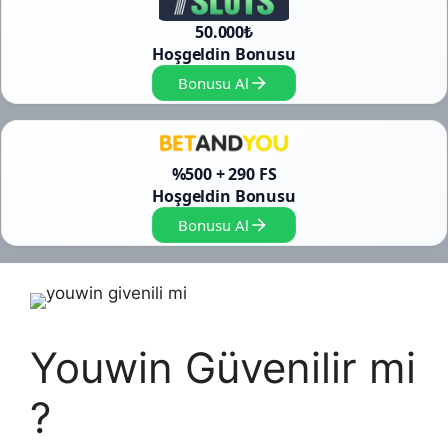
50.000₺
Hoşgeldin Bonusu
Bonusu Al
%500 + 290 FS
Hoşgeldin Bonusu
Bonusu Al
Youwin Güvenilir mi
?