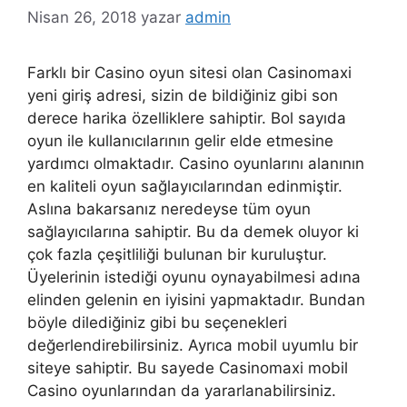
Nisan 26, 2018
yazar
admin
Farklı bir Casino oyun sitesi olan Casinomaxi
yeni giriş adresi, sizin de bildiğiniz gibi son
derece harika özelliklere sahiptir. Bol sayıda
oyun ile kullanıcılarının gelir elde etmesine
yardımcı olmaktadır. Casino oyunlarını alanının
en kaliteli oyun sağlayıcılarından edinmiştir.
Aslına bakarsanız neredeyse tüm oyun
sağlayıcılarına sahiptir. Bu da demek oluyor ki
çok fazla çeşitliliği bulunan bir kuruluştur.
Üyelerinin istediği oyunu oynayabilmesi adına
elinden gelenin en iyisini yapmaktadır. Bundan
böyle dilediğiniz gibi bu seçenekleri
değerlendirebilirsiniz. Ayrıca mobil uyumlu bir
siteye sahiptir. Bu sayede Casinomaxi mobil
Casino oyunlarından da yararlanabilirsiniz.