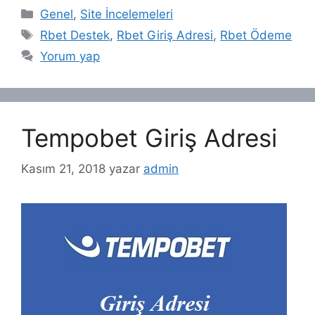
Kategoriler
Genel
,
Site İncelemeleri
Etiketler
Rbet Destek
,
Rbet Giriş Adresi
,
Rbet Ödeme
Yorum yap
Tempobet Giriş Adresi
Kasım 21, 2018
yazar
admin