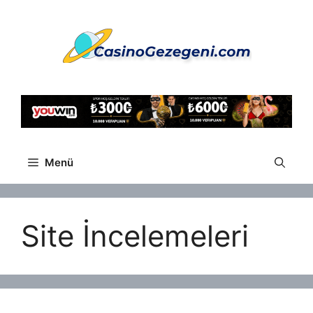
İçeriğe
atla
Menü
Site İncelemeleri