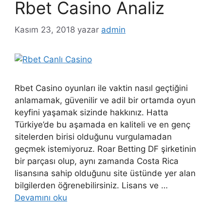
Rbet Casino Analiz
Kasım 23, 2018
yazar
admin
Rbet Casino oyunları ile vaktin nasıl geçtiğini
anlamamak, güvenilir ve adil bir ortamda oyun
keyfini yaşamak sizinde hakkınız. Hatta
Türkiye’de bu aşamada en kaliteli ve en genç
sitelerden birisi olduğunu vurgulamadan
geçmek istemiyoruz. Roar Betting DF şirketinin
bir parçası olup, aynı zamanda Costa Rica
lisansına sahip olduğunu site üstünde yer alan
bilgilerden öğrenebilirsiniz. Lisans ve …
Devamını oku