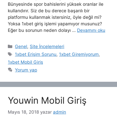
Bünyesinde spor bahislerini yüksek oranlar ile
kullandırır. Siz de bu derece başarılı bir
platformu kullanmak istersiniz, öyle değil mi?
Yoksa 1xbet giriş işlemi yapamıyor musunuz?
Eğer bu sorunun neden dolayı …
Devamını oku
Kategoriler
Genel
,
Site İncelemeleri
Etiketler
1xbet Erişim Sorunu
,
1xbet Giremiyorum
,
1xbet Mobil Giriş
Yorum yap
Youwin Mobil Giriş
Mayıs 18, 2018
yazar
admin