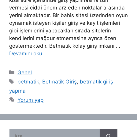
kısa süre içerisinde giriş yapılmasına izin
vermesi ciddi önem arz eden noktalar arasında
yerini almaktadır. Bir bahis sitesi üzerinden oyun
oynamak isteyen kişiler giriş ve kayıt işlemleri
gibi işlemlerini yapacakları sırada sitelerin
kendilerini mağdur etmemesine ayrıca özen
göstermektedir. Betmatik kolay giriş imkanı …
Devamını oku
Kategoriler
Genel
Etiketler
betmatik
,
Betmatik Giriş
,
betmatik giriş
yapma
Yorum yap
için