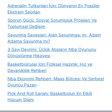
Adrenalin Tutkunları İçin: Dünyanın En Popüler
Ekstrem Sporları
Sporun Gücü: Sosyal Sorumluluk Projeleri Ve
Toplumsal Değişim
Savunma Savaşları: Alan Savunması mı, Adam
Adama Savunma mı?
3 Sayı Devrimi: Üçlük Atışların Nba Oyununu
Dönüştürme Hikayesi
Basketbolcular İçin Fiziksel Hazırlık: Hız ve
Dayanıklılık Rehberi
Nba Ekonomi Rehberi: Maaş Bütçesi Ve Serbest
Oyuncu Pazarı
Pick And Roll Sanatı: Basketbolun En Etkili
Hücum Silahı