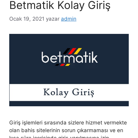
Betmatik Kolay Giriş
Ocak 19, 2021
yazar
admin
Giriş işlemleri sırasında sizlere hizmet vermekte
olan bahis sitelerinin sorun çıkarmaması ve en