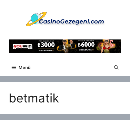
İçeriğe
atla
Menü
betmatik