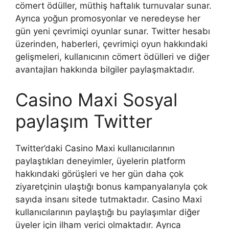
cömert ödüller, müthiş haftalık turnuvalar sunar.
Ayrıca yoğun promosyonlar ve neredeyse her
gün yeni çevrimiçi oyunlar sunar. Twitter hesabı
üzerinden, haberleri, çevrimiçi oyun hakkındaki
gelişmeleri, kullanıcının cömert ödülleri ve diğer
avantajları hakkında bilgiler paylaşmaktadır.
Casino Maxi Sosyal
paylaşım Twitter
Twitter’daki Casino Maxi kullanıcılarının
paylaştıkları deneyimler, üyelerin platform
hakkındaki görüşleri ve her gün daha çok
ziyaretçinin ulaştığı bonus kampanyalarıyla çok
sayıda insanı sitede tutmaktadır. Casino Maxi
kullanıcılarının paylaştığı bu paylaşımlar diğer
üyeler için ilham verici olmaktadır. Ayrıca