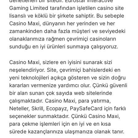
denetlenen bir sitedir. Eurostar Interactive
Gaming Limited tarafından işletilen casino site
lisanslı ve köklü bir şirkete sahiptir. Bu sebeple
Casino Maxi, dünyanın her yerinden ve her
zamankinden daha fazla müşteri ve seviyedeki
olanaklarımıza rağmen çevrimiçi casinoların
sunduğu en iyi ürünleri sunmaya çalışıyoruz.
Casino Maxi, sizlere en iyisini sunarak sizi
neşelendiriyor. Site, çevrimiçi bahislerdeki en
yeni teknolojileri açıkça gösteren ve sizin doğru
kararları vermenize yardımcı olur. Çünkü güvenli
bir alan sunan çok sayıda web sitelerinde
çalışmaktadır. Casino Maxi, para yatırma,
Neteller, Skrill, Ecopayz, PaySafeCard için farklı
seçenekler sunmaktadır. Çünkü Casino Maxi,
para çekme işlemleri için en iyi ve en kısa
sürede kazançlarınıza ulaşmanıza olanak tanır.