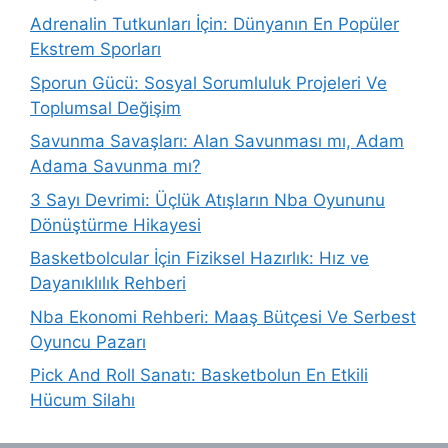
Adrenalin Tutkunları İçin: Dünyanın En Popüler
Ekstrem Sporları
Sporun Gücü: Sosyal Sorumluluk Projeleri Ve
Toplumsal Değişim
Savunma Savaşları: Alan Savunması mı, Adam
Adama Savunma mı?
3 Sayı Devrimi: Üçlük Atışların Nba Oyununu
Dönüştürme Hikayesi
Basketbolcular İçin Fiziksel Hazırlık: Hız ve
Dayanıklılık Rehberi
Nba Ekonomi Rehberi: Maaş Bütçesi Ve Serbest
Oyuncu Pazarı
Pick And Roll Sanatı: Basketbolun En Etkili
Hücum Silahı