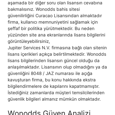
aşamada bir diğer soru olan lisansın cevabına
bakmalısınız. Wonodds bahis sitesi
güvenilirliğini Curacao Lisansından almaktadır
firma, kullanıcı memnuniyetini sağlamak için
şeffaf bir politika yürütmektedir. Bu neden
yüzünden site ana ekranlarında lisans bilgilerini
görüntüleyebilirsiniz,
Jupiter Services N.V. firmasına bağlı olan sitenin
lisans içerikleri açıkça belirtilmektedir. Wonodds
lisans bilgilerinden lisansın güncel olduğu da
anlaşılmaktadır. Lisansının olup olmadığını ya da
güvenliğini 8048 / JAZ numarası ile açığa
kavuşturan firma, bu konu hakkında ekstra
bilgilendirmelere de kapılarını kapatmamıştır.
İstediğiniz zamanlarda müşteri temsilcilerinden
güvenlik bilgileri almanız mümkün olmaktadır.
Wonodds Güven Analizi