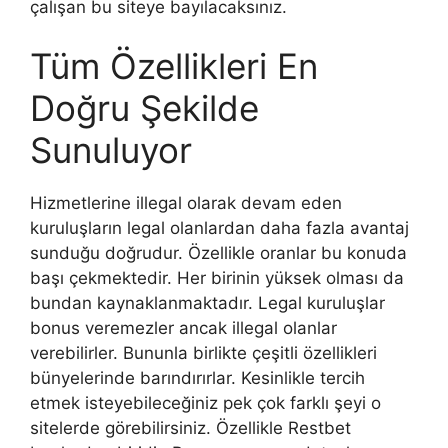
çalışan bu siteye bayılacaksınız.
Tüm Özellikleri En
Doğru Şekilde
Sunuluyor
Hizmetlerine illegal olarak devam eden
kuruluşların legal olanlardan daha fazla avantaj
sunduğu doğrudur. Özellikle oranlar bu konuda
başı çekmektedir. Her birinin yüksek olması da
bundan kaynaklanmaktadır. Legal kuruluşlar
bonus veremezler ancak illegal olanlar
verebilirler. Bununla birlikte çeşitli özellikleri
bünyelerinde barındırırlar. Kesinlikle tercih
etmek isteyebileceğiniz pek çok farklı şeyi o
sitelerde görebilirsiniz. Özellikle Restbet