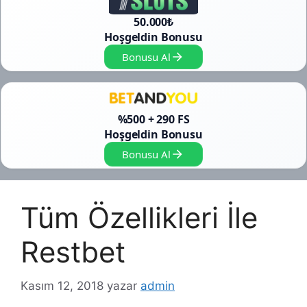
50.000₺
Hoşgeldin Bonusu
Bonusu Al
%500 + 290 FS
Hoşgeldin Bonusu
Bonusu Al
Tüm Özellikleri İle
Restbet
Kasım 12, 2018
yazar
admin