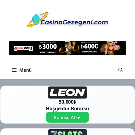
İçeriğe
atla
Menü
50.000₺
Hoşgeldin Bonusu
Bonusu Al