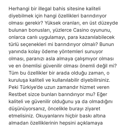
Herhangi bir illegal bahis sitesine kaliteli
diyebilmek için hangi özellikleri barındırıyor
olması gerekir? Yüksek oranları, en üst düzeyde
bulunan bonusları, yüzlerce Casino oyununu,
onlarca canlı uygulamayı, para kazanılabilecek
türlü seçenekleri mi barındırıyor olmalı? Bunun
yanında kolay ödeme yöntemleri sunuyor
olması, paranızı asla almaya çalışmıyor olması
ve en önemlisi güvenilir olması önemli değil mi?
Tüm bu özellikler bir arada olduğu zaman, o
kuruluşa kaliteli ve kullanılabilir diyebilirsiniz.
Peki Türkiye’de uzun zamandır hizmet veren
Restbet sizce bunları barındırıyor mu? Eğer
kaliteli ve güvenilir olduğunu ya da olmadığını
düşünüyorsanız, öncelikle burayı ziyaret
etmelisiniz. Okuyanlarını hiçbir baskı altına
almadan özelliklerinin hepsini açıklamaya