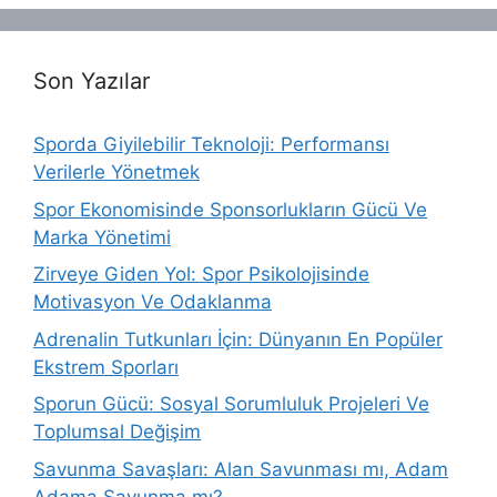
Son Yazılar
Sporda Giyilebilir Teknoloji: Performansı
Verilerle Yönetmek
Spor Ekonomisinde Sponsorlukların Gücü Ve
Marka Yönetimi
Zirveye Giden Yol: Spor Psikolojisinde
Motivasyon Ve Odaklanma
Adrenalin Tutkunları İçin: Dünyanın En Popüler
Ekstrem Sporları
Sporun Gücü: Sosyal Sorumluluk Projeleri Ve
Toplumsal Değişim
Savunma Savaşları: Alan Savunması mı, Adam
Adama Savunma mı?