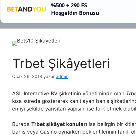
%500 + 290 FS
Hoşgeldin Bonusu
Trbet Şikâyetleri
Ocak 26, 2018
yazar
admin
ASL Interactive BV şirketinin yönetiminde olan
Trb
kısa sürede göstererek kanıtlayan bahis şirketlerin
en iyi şekilde yansıtan yapısını ise fark etmek olabi
Burada
Trbet şikâyet konuları
ise belirgin bir kitl
bahis veya Casino oynarken beklentilerinin farkl