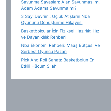
Savunma Savaşları: Alan Savunması mı,
Adam Adama Savunma mı?
3 Sayı Devrimi: Üçlük Atışların Nba
Oyununu Dönüştürme Hikayesi
Basketbolcular İçin Fiziksel Hazırlık: Hız
ve Dayanıklılık Rehberi
Nba Ekonomi Rehberi: Maaş Bütçesi Ve
Serbest Oyuncu Pazarı
Pick And Roll Sanatı: Basketbolun En
Etkili Hücum Silahı