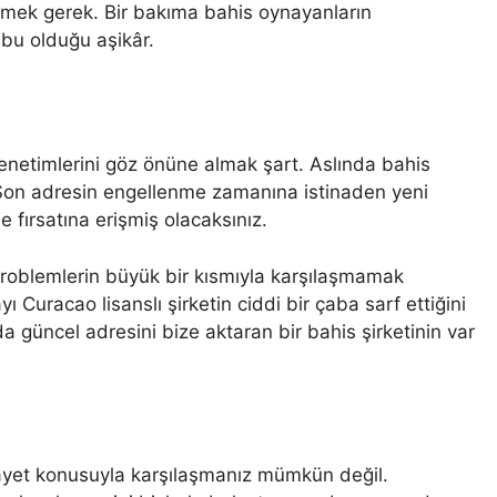
irmek gerek. Bir bakıma bahis oynayanların
bu olduğu aşikâr.
netimlerini göz önüne almak şart. Aslında bahis
 Son adresin engellenme zamanına istinaden yeni
 fırsatına erişmiş olacaksınız.
roblemlerin büyük bir kısmıyla karşılaşmamak
ı Curacao lisanslı şirketin ciddi bir çaba sarf ettiğini
güncel adresini bize aktaran bir bahis şirketinin var
kâyet konusuyla karşılaşmanız mümkün değil.