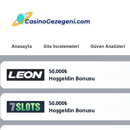
İçeriğe
atla
Anasayfa
Site İncelemeleri
Güven Analizleri
50.000₺
Hoşgeldin Bonusu
50.000₺
Hoşgeldin Bonusu