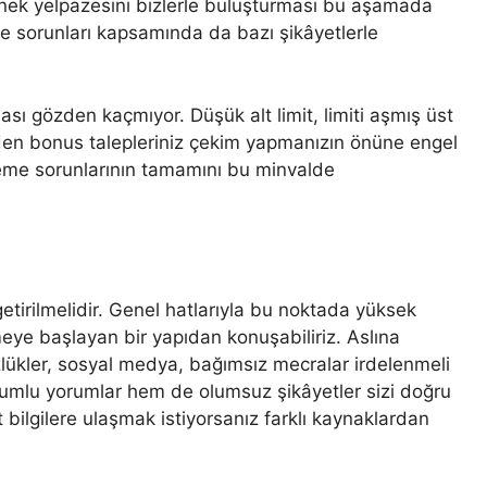
nek yelpazesini bizlerle buluşturması bu aşamada
e sorunları kapsamında da bazı şikâyetlerle
ası gözden kaçmıyor. Düşük alt limit, limiti aşmış üst
en bonus talepleriniz çekim yapmanızın önüne engel
eme sorunlarının tamamını bu minvalde
tirilmelidir. Genel hatlarıyla bu noktada yüksek
eye başlayan bir yapıdan konuşabiliriz. Aslına
lükler, sosyal medya, bağımsız mecralar irdelenmeli
olumlu yorumlar hem de olumsuz şikâyetler sizi doğru
bilgilere ulaşmak istiyorsanız farklı kaynaklardan