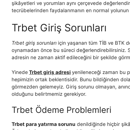
şikâyetleri ve yorumları aynı çerçevede değerlend
tecrübelerinden faydalanmanın en normal yolunun 
Trbet Giriş Sorunları
Trbet giriş sorunları
için yaşanan tüm TİB ve BTK de
oynamadan önce bu süreci değerlendirebilirsiniz.
adresin ne zaman aktif edileceğini bir şekilde görme
Yinede
Trbet giriş adresi
yenileneceği zaman bu p
hepimizin ortak beklentisidir. Bunu bildiğinden dolay
görmezden gelemeyiz. Giriş sorunu olmayan, anında 
olduğunu belirtmemiz gerekiyor.
Trbet Ödeme Problemleri
Trbet para yatırma sorunu
denildiğinde hiçbir şi