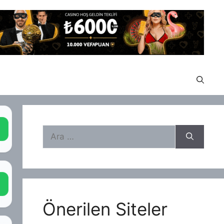
için
ara
Önerilen Siteler