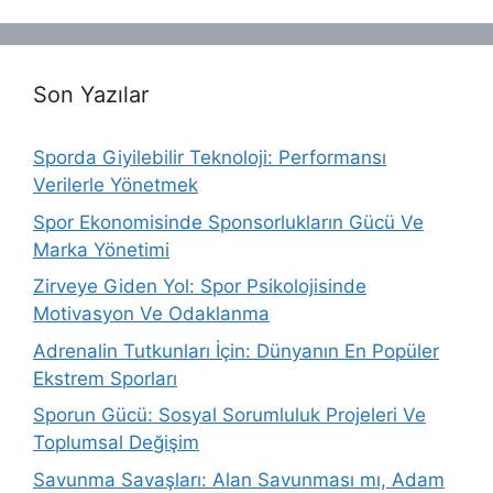
Son Yazılar
Sporda Giyilebilir Teknoloji: Performansı
Verilerle Yönetmek
Spor Ekonomisinde Sponsorlukların Gücü Ve
Marka Yönetimi
Zirveye Giden Yol: Spor Psikolojisinde
Motivasyon Ve Odaklanma
Adrenalin Tutkunları İçin: Dünyanın En Popüler
Ekstrem Sporları
Sporun Gücü: Sosyal Sorumluluk Projeleri Ve
Toplumsal Değişim
Savunma Savaşları: Alan Savunması mı, Adam