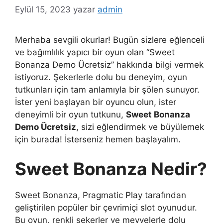
Eylül 15, 2023
yazar
admin
Merhaba sevgili okurlar! Bugün sizlere eğlenceli
ve bağımlılık yapıcı bir oyun olan “Sweet
Bonanza Demo Ücretsiz” hakkında bilgi vermek
istiyoruz. Şekerlerle dolu bu deneyim, oyun
tutkunları için tam anlamıyla bir şölen sunuyor.
İster yeni başlayan bir oyuncu olun, ister
deneyimli bir oyun tutkunu,
Sweet Bonanza
Demo Ücretsiz
, sizi eğlendirmek ve büyülemek
için burada! İsterseniz hemen başlayalım.
Sweet Bonanza Nedir?
Sweet Bonanza, Pragmatic Play tarafından
geliştirilen popüler bir çevrimiçi slot oyunudur.
Bu oyun, renkli şekerler ve meyvelerle dolu