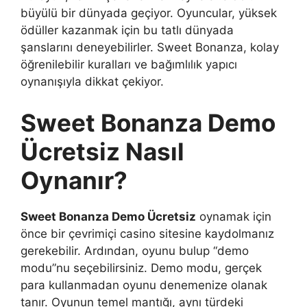
büyülü bir dünyada geçiyor. Oyuncular, yüksek
ödüller kazanmak için bu tatlı dünyada
şanslarını deneyebilirler. Sweet Bonanza, kolay
öğrenilebilir kuralları ve bağımlılık yapıcı
oynanışıyla dikkat çekiyor.
Sweet Bonanza Demo
Ücretsiz Nasıl
Oynanır?
Sweet Bonanza Demo Ücretsiz
oynamak için
önce bir çevrimiçi casino sitesine kaydolmanız
gerekebilir. Ardından, oyunu bulup “demo
modu”nu seçebilirsiniz. Demo modu, gerçek
para kullanmadan oyunu denemenize olanak
tanır. Oyunun temel mantığı, aynı türdeki