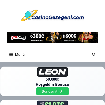
İçeriğe
atla
Menü
50.000₺
Hoşgeldin Bonusu
Bonusu Al