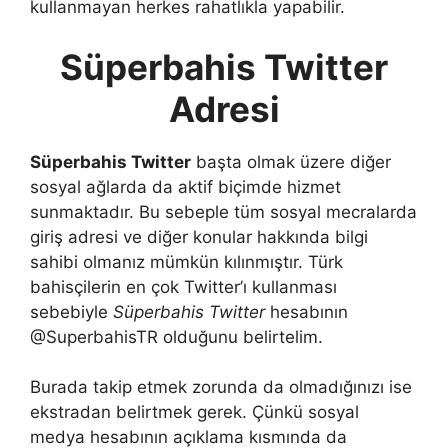
kullanmayan herkes rahatlıkla yapabilir.
Süperbahis Twitter
Adresi
Süperbahis Twitter
başta olmak üzere diğer
sosyal ağlarda da aktif biçimde hizmet
sunmaktadır. Bu sebeple tüm sosyal mecralarda
giriş adresi ve diğer konular hakkında bilgi
sahibi olmanız mümkün kılınmıştır. Türk
bahisçilerin en çok Twitter’ı kullanması
sebebiyle
Süperbahis Twitter
hesabının
@SuperbahisTR olduğunu belirtelim.
Burada takip etmek zorunda da olmadığınızı ise
ekstradan belirtmek gerek. Çünkü sosyal
medya hesabının açıklama kısmında da