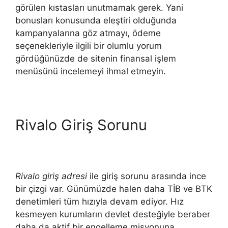
görülen kıstasları unutmamak gerek. Yani
bonusları konusunda eleştiri olduğunda
kampanyalarına göz atmayı, ödeme
seçenekleriyle ilgili bir olumlu yorum
gördüğünüzde de sitenin finansal işlem
menüsünü incelemeyi ihmal etmeyin.
Rivalo Giriş Sorunu
Rivalo giriş adresi
ile giriş sorunu arasında ince
bir çizgi var. Günümüzde halen daha TİB ve BTK
denetimleri tüm hızıyla devam ediyor. Hız
kesmeyen kurumların devlet desteğiyle beraber
daha da aktif bir engelleme misyonuna