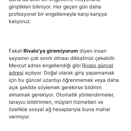
giriştikleri biliniyor. Her geçen gün daha
profesyonel bir engellemeyle karşı karşıya
kalıyoruz.
Fakat
Rivalo’ya giremiyorum
diyen insan
sayısının çok sınırlı olması dikkatinizi çekebilir.
Mevcut adres engellendiği gibi
Rivalo güncel
adresi
açılıyor. Doğal olarak giriş yapamamak
için bu güncel uzantıyı öğrenmemek veya daha
açık şekilde söylemek gerekirse bildirim
almamak gerekiyor. Otomatik yönlendirmeler,
tarayıcı bildirimleri, müşteri hizmetleri ve
özellikle sosyal ağ hesaplarıyla buna mahal
vermiyor.