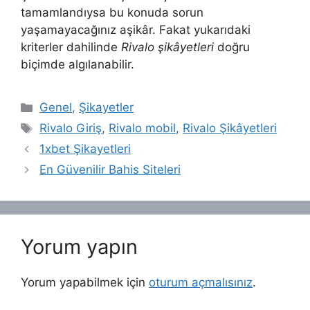
tamamlandıysa bu konuda sorun
yaşamayacağınız aşikâr. Fakat yukarıdaki
kriterler dahilinde
Rivalo şikâyetleri
doğru
biçimde algılanabilir.
Kategoriler
Genel
,
Şikayetler
Etiketler
Rivalo Giriş
,
Rivalo mobil
,
Rivalo Şikâyetleri
1xbet Şikayetleri
En Güvenilir Bahis Siteleri
Yorum yapın
Yorum yapabilmek için
oturum açmalısınız
.