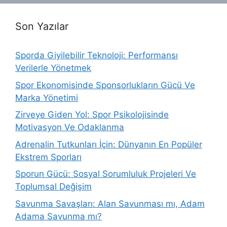
Son Yazılar
Sporda Giyilebilir Teknoloji: Performansı
Verilerle Yönetmek
Spor Ekonomisinde Sponsorlukların Gücü Ve
Marka Yönetimi
Zirveye Giden Yol: Spor Psikolojisinde
Motivasyon Ve Odaklanma
Adrenalin Tutkunları İçin: Dünyanın En Popüler
Ekstrem Sporları
Sporun Gücü: Sosyal Sorumluluk Projeleri Ve
Toplumsal Değişim
Savunma Savaşları: Alan Savunması mı, Adam
Adama Savunma mı?