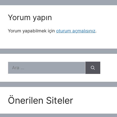
Yorum yapın
Yorum yapabilmek için
oturum açmalısınız
.
için
ara
Önerilen Siteler