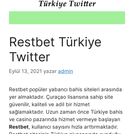
Restbet Türkiye
Twitter
Eylül 13, 2021
yazar
admin
Restbet popüler yabancı bahis siteleri arasında
yer almaktadır. Çuraçao lisansına sahip site
güvenilir, kaliteli ve adil bir hizmet
sağlamaktadır. Uzun zaman önce Türkiye bahis
ve casino pazarında hizmet vermeye başlayan
Restbet
, kullanıcı sayısını hızla arttırmaktadır.