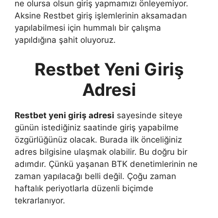
ne olursa olsun giriş yapmamızı önleyemiyor.
Aksine Restbet giriş işlemlerinin aksamadan
yapılabilmesi için hummalı bir çalışma
yapıldığına şahit oluyoruz.
Restbet Yeni Giriş
Adresi
Restbet yeni giriş
adresi
sayesinde siteye
günün istediğiniz saatinde giriş yapabilme
özgürlüğünüz olacak. Burada ilk önceliğiniz
adres bilgisine ulaşmak olabilir. Bu doğru bir
adımdır. Çünkü yaşanan BTK denetimlerinin ne
zaman yapılacağı belli değil. Çoğu zaman
haftalık periyotlarla düzenli biçimde
tekrarlanıyor.