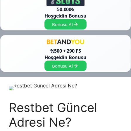
50.000₺
Hoşgeldin Bonusu
Bonusu Al
%500 + 290 FS
Hoşgeldin Bonusu
Bonusu Al
Restbet Güncel
Adresi Ne?