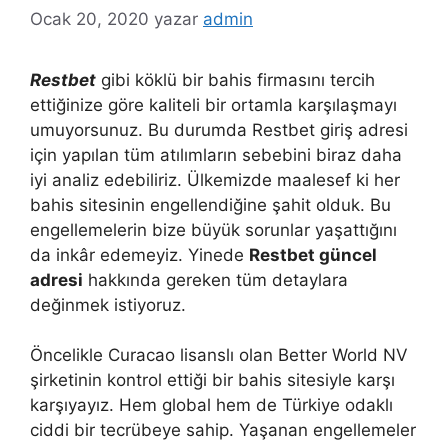
Ocak 20, 2020
yazar
admin
Restbet
gibi köklü bir bahis firmasını tercih
ettiğinize göre kaliteli bir ortamla karşılaşmayı
umuyorsunuz. Bu durumda Restbet giriş adresi
için yapılan tüm atılımların sebebini biraz daha
iyi analiz edebiliriz. Ülkemizde maalesef ki her
bahis sitesinin engellendiğine şahit olduk. Bu
engellemelerin bize büyük sorunlar yaşattığını
da inkâr edemeyiz. Yinede
Restbet güncel
adresi
hakkında gereken tüm detaylara
değinmek istiyoruz.
Öncelikle Curacao lisanslı olan Better World NV
şirketinin kontrol ettiği bir bahis sitesiyle karşı
karşıyayız. Hem global hem de Türkiye odaklı
ciddi bir tecrübeye sahip. Yaşanan engellemeler