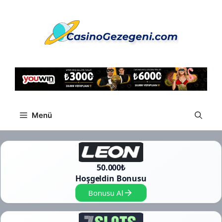
İçeriğe
atla
Menü
50.000₺
Hoşgeldin Bonusu
Bonusu Al