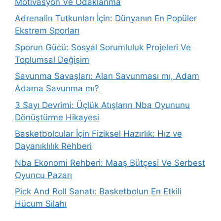
Motivasyon Ve Odaklanma
Adrenalin Tutkunları İçin: Dünyanın En Popüler
Ekstrem Sporları
Sporun Gücü: Sosyal Sorumluluk Projeleri Ve
Toplumsal Değişim
Savunma Savaşları: Alan Savunması mı, Adam
Adama Savunma mı?
3 Sayı Devrimi: Üçlük Atışların Nba Oyununu
Dönüştürme Hikayesi
Basketbolcular İçin Fiziksel Hazırlık: Hız ve
Dayanıklılık Rehberi
Nba Ekonomi Rehberi: Maaş Bütçesi Ve Serbest
Oyuncu Pazarı
Pick And Roll Sanatı: Basketbolun En Etkili
Hücum Silahı