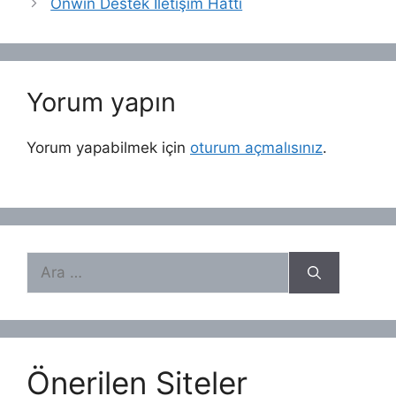
Onwin Destek İletişim Hattı
Yorum yapın
Yorum yapabilmek için
oturum açmalısınız
.
için
ara
Önerilen Siteler