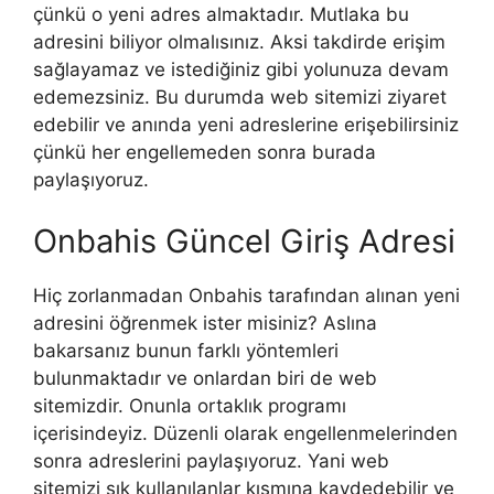
çünkü o yeni adres almaktadır. Mutlaka bu
adresini biliyor olmalısınız. Aksi takdirde erişim
sağlayamaz ve istediğiniz gibi yolunuza devam
edemezsiniz. Bu durumda web sitemizi ziyaret
edebilir ve anında yeni adreslerine erişebilirsiniz
çünkü her engellemeden sonra burada
paylaşıyoruz.
Onbahis Güncel Giriş Adresi
Hiç zorlanmadan Onbahis tarafından alınan yeni
adresini öğrenmek ister misiniz? Aslına
bakarsanız bunun farklı yöntemleri
bulunmaktadır ve onlardan biri de web
sitemizdir. Onunla ortaklık programı
içerisindeyiz. Düzenli olarak engellenmelerinden
sonra adreslerini paylaşıyoruz. Yani web
sitemizi sık kullanılanlar kısmına kaydedebilir ve