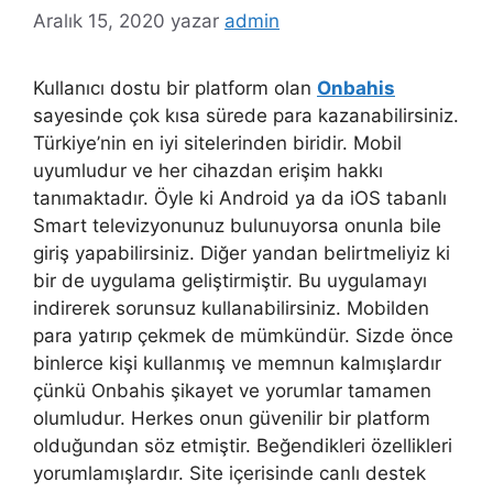
Aralık 15, 2020
yazar
admin
Kullanıcı dostu bir platform olan
Onbahis
sayesinde çok kısa sürede para kazanabilirsiniz.
Türkiye’nin en iyi sitelerinden biridir. Mobil
uyumludur ve her cihazdan erişim hakkı
tanımaktadır. Öyle ki Android ya da iOS tabanlı
Smart televizyonunuz bulunuyorsa onunla bile
giriş yapabilirsiniz. Diğer yandan belirtmeliyiz ki
bir de uygulama geliştirmiştir. Bu uygulamayı
indirerek sorunsuz kullanabilirsiniz. Mobilden
para yatırıp çekmek de mümkündür. Sizde önce
binlerce kişi kullanmış ve memnun kalmışlardır
çünkü Onbahis şikayet ve yorumlar tamamen
olumludur. Herkes onun güvenilir bir platform
olduğundan söz etmiştir. Beğendikleri özellikleri
yorumlamışlardır. Site içerisinde canlı destek