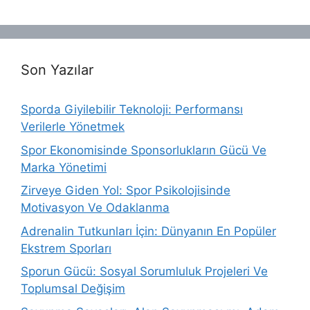
Son Yazılar
Sporda Giyilebilir Teknoloji: Performansı
Verilerle Yönetmek
Spor Ekonomisinde Sponsorlukların Gücü Ve
Marka Yönetimi
Zirveye Giden Yol: Spor Psikolojisinde
Motivasyon Ve Odaklanma
Adrenalin Tutkunları İçin: Dünyanın En Popüler
Ekstrem Sporları
Sporun Gücü: Sosyal Sorumluluk Projeleri Ve
Toplumsal Değişim