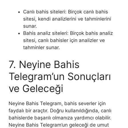
Canlı bahis siteleri: Birçok canlı bahis
sitesi, kendi analizlerini ve tahminlerini
sunar.
Bahis analiz siteleri: Birçok bahis analiz
sitesi, canlı bahisler için analizler ve
tahminler sunar.
7. Neyine Bahis
Telegram’un Sonuçları
ve Geleceği
Neyine Bahis Telegram, bahis severler için
faydalı bir araçtır. Doğru kullanıldığında, canlı
bahislerde başarılı olmanıza yardımcı olabilir.
Neyine Bahis Telegram’un geleceği de umut