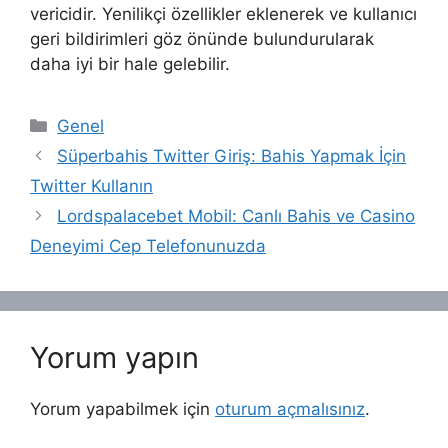
vericidir. Yenilikçi özellikler eklenerek ve kullanıcı
geri bildirimleri göz önünde bulundurularak
daha iyi bir hale gelebilir.
Kategoriler
Genel
Süperbahis Twitter Giriş: Bahis Yapmak İçin
Twitter Kullanın
Lordspalacebet Mobil: Canlı Bahis ve Casino
Deneyimi Cep Telefonunuzda
Yorum yapın
Yorum yapabilmek için
oturum açmalısınız
.