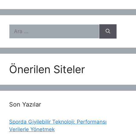
için
ara
Önerilen Siteler
Son Yazılar
Sporda Giyilebilir Teknoloji: Performansı
Verilerle Yönetmek