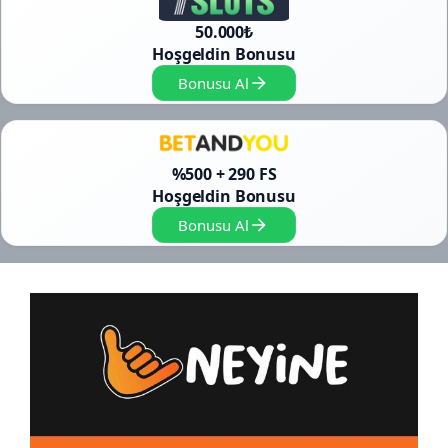
50.000₺
Hoşgeldin Bonusu
Bonusu Al
%500 + 290 FS
Hoşgeldin Bonusu
Bonusu Al