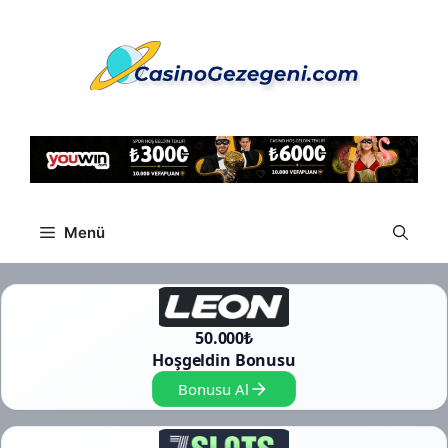
İçeriğe
atla
Menü
50.000₺
Hoşgeldin Bonusu
Bonusu Al