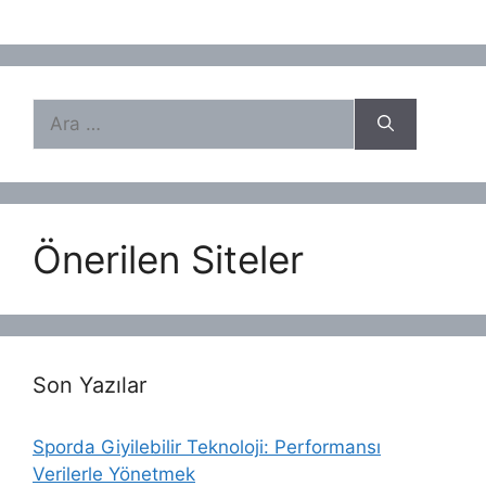
için
ara
Önerilen Siteler
Son Yazılar
Sporda Giyilebilir Teknoloji: Performansı
Verilerle Yönetmek