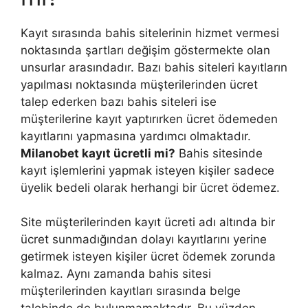
Kayıt sırasında bahis sitelerinin hizmet vermesi
noktasında şartları değişim göstermekte olan
unsurlar arasındadır. Bazı bahis siteleri kayıtların
yapılması noktasında müşterilerinden ücret
talep ederken bazı bahis siteleri ise
müşterilerine kayıt yaptırırken ücret ödemeden
kayıtlarını yapmasına yardımcı olmaktadır.
Milanobet kayıt ücretli mi?
Bahis sitesinde
kayıt işlemlerini yapmak isteyen kişiler sadece
üyelik bedeli olarak herhangi bir ücret ödemez.
Site müşterilerinden kayıt ücreti adı altında bir
ücret sunmadığından dolayı kayıtlarını yerine
getirmek isteyen kişiler ücret ödemek zorunda
kalmaz. Aynı zamanda bahis sitesi
müşterilerinden kayıtları sırasında belge