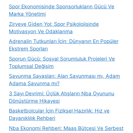
Spor Ekonomisinde Sponsorlukların Gücü Ve
Marka Yönetimi
Zirveye Giden Yol: Spor Psikolojisinde
Motivasyon Ve Odaklanma
Adrenalin Tutkunları İçin: Dünyanın En Popüler
Ekstrem Sporları
Sporun Gücü: Sosyal Sorumluluk Projeleri Ve
Toplumsal Değişim
Savunma Savaşları: Alan Savunması mı, Adam
Adama Savunma mı?
3 Sayı Devrimi: Üçlük Atışların Nba Oyununu
Dönüştürme Hikayesi
Basketbolcular İçin Fiziksel Hazırlık: Hız ve
Dayanıklılık Rehberi
Nba Ekonomi Rehberi: Maaş Bütçesi Ve Serbest