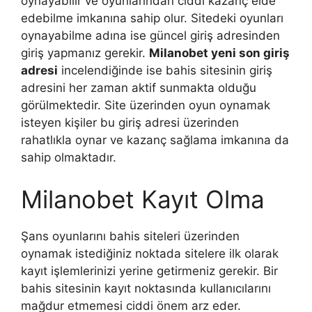
oynayabilir ve oyunlarından ciddi kazanç elde
edebilme imkanına sahip olur. Sitedeki oyunları
oynayabilme adına ise güncel giriş adresinden
giriş yapmanız gerekir.
Milanobet yeni son giriş
adresi
incelendiğinde ise bahis sitesinin giriş
adresini her zaman aktif sunmakta olduğu
görülmektedir. Site üzerinden oyun oynamak
isteyen kişiler bu giriş adresi üzerinden
rahatlıkla oynar ve kazanç sağlama imkanına da
sahip olmaktadır.
Milanobet Kayıt Olma
Şans oyunlarını bahis siteleri üzerinden
oynamak istediğiniz noktada sitelere ilk olarak
kayıt işlemlerinizi yerine getirmeniz gerekir. Bir
bahis sitesinin kayıt noktasında kullanıcılarını
mağdur etmemesi ciddi önem arz eder.