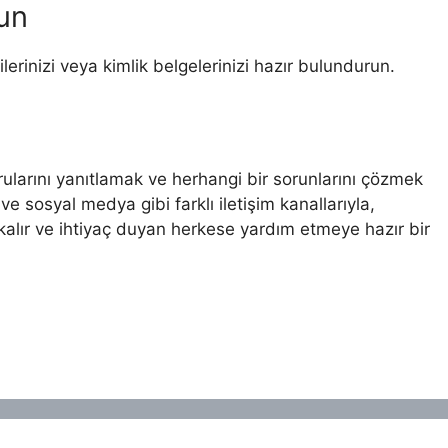
tun
erinizi veya kimlik belgelerinizi hazır bulundurun.
sorularını yanıtlamak ve herhangi bir sorunlarını çözmek
ve sosyal medya gibi farklı iletişim kanallarıyla,
kalır ve ihtiyaç duyan herkese yardım etmeye hazır bir