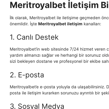
Meritroyalbet İletişim Bi
İlk olarak, Meritroyalbet ile iletişime geçmeden önce
önemlidir. İşte
Meritroyalbet iletişim
kanalları:
1. Canlı Destek
Meritroyalbet’in web sitesinde 7/24 hizmet veren c
yardım almanızı sağlar ve herhangi bir sorunuz old
sizi bekleyen dostane ve profesyonel bir ekibe sahi
2. E-posta
Meritroyalbet’e e-posta yoluyla da ulaşabilirsiniz. 
posta ile iletişim kurarken sorunuzu ayrıntılı bir ş
3. Sosyal Medya