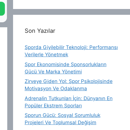
Son Yazılar
Sporda Giyilebilir Teknoloji: Performansı
Verilerle Yönetmek
Spor Ekonomisinde Sponsorlukların
Gücü Ve Marka Yönetimi
Zirveye Giden Yol: Spor Psikolojisinde
Motivasyon Ve Odaklanma
Adrenalin Tutkunları İçin: Dünyanın En
Popüler Ekstrem Sporları
Sporun Gücü: Sosyal Sorumluluk
Projeleri Ve Toplumsal Değişim