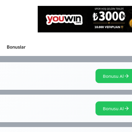
Bonuslar
Bonusu Al
Bonusu Al