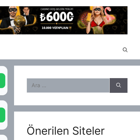
için
ara
Önerilen Siteler