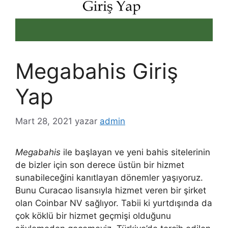
Megabahis Giriş
Yap
Mart 28, 2021
yazar
admin
Megabahis
ile başlayan ve yeni bahis sitelerinin
de bizler için son derece üstün bir hizmet
sunabileceğini kanıtlayan dönemler yaşıyoruz.
Bunu Curacao lisansıyla hizmet veren bir şirket
olan Coinbar NV sağlıyor. Tabii ki yurtdışında da
çok köklü bir hizmet geçmişi olduğunu