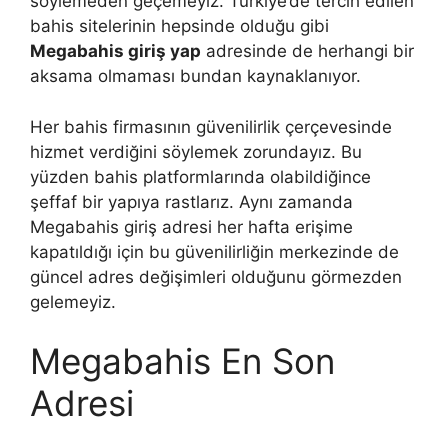
söylemeden geçemeyiz. Türkiye’de tercih edilen
bahis sitelerinin hepsinde olduğu gibi
Megabahis giriş yap
adresinde de herhangi bir
aksama olmaması bundan kaynaklanıyor.
Her bahis firmasının güvenilirlik çerçevesinde
hizmet verdiğini söylemek zorundayız. Bu
yüzden bahis platformlarında olabildiğince
şeffaf bir yapıya rastlarız. Aynı zamanda
Megabahis giriş adresi her hafta erişime
kapatıldığı için bu güvenilirliğin merkezinde de
güncel adres değişimleri olduğunu görmezden
gelemeyiz.
Megabahis En Son
Adresi