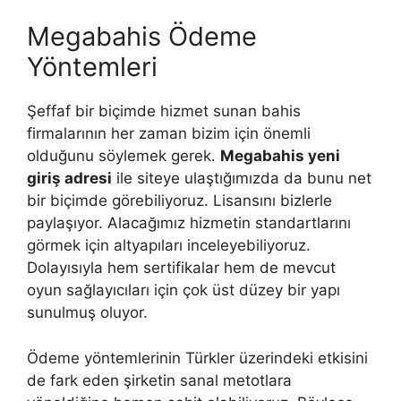
Megabahis Ödeme
Yöntemleri
Şeffaf bir biçimde hizmet sunan bahis
firmalarının her zaman bizim için önemli
olduğunu söylemek gerek.
Megabahis yeni
giriş adresi
ile siteye ulaştığımızda da bunu net
bir biçimde görebiliyoruz. Lisansını bizlerle
paylaşıyor. Alacağımız hizmetin standartlarını
görmek için altyapıları inceleyebiliyoruz.
Dolayısıyla hem sertifikalar hem de mevcut
oyun sağlayıcıları için çok üst düzey bir yapı
sunulmuş oluyor.
Ödeme yöntemlerinin Türkler üzerindeki etkisini
de fark eden şirketin sanal metotlara