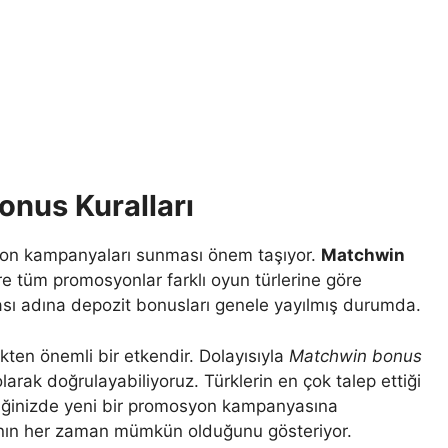
nus Kuralları
syon kampanyaları sunması önem taşıyor.
Matchwin
e tüm promosyonlar farklı oyun türlerine göre
ması adına depozit bonusları genele yayılmış durumda.
kten önemli bir etkendir. Dolayısıyla
Matchwin bonus
rak doğrulayabiliyoruz. Türklerin en çok talep ettiği
diğinizde yeni bir promosyon kampanyasına
anın her zaman mümkün olduğunu gösteriyor.