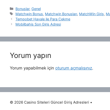
Kategoriler
Bonuslar
,
Genel
Etiketler
Matchwin Bonus
,
Matchwin Bonusları
,
MatchWin Giriş
,
Ma
Tempobet Havale ile Para Çekme
Mobilbahis Son Giriş Adresi
Yorum yapın
Yorum yapabilmek için
oturum açmalısınız
.
© 2026 Casino Siteleri Güncel Giriş Adresleri
•