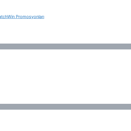
tchWin Promosyonları