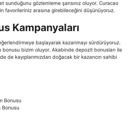
izmet sunduğunu gözlemleme şansınız oluyor. Curacao
in favorileriniz arasına girebileceğini düşünüyoruz.
us Kampanyaları
eğerlendirmeye başlayarak kazanmayı sürdürüyoruz.
din bonusu bizim oluyor. Akabinde depozit bonusları ile
inde de kayıplarımızdan doğacak bir kazancın sahibi
ım Bonusu
m Bonusu