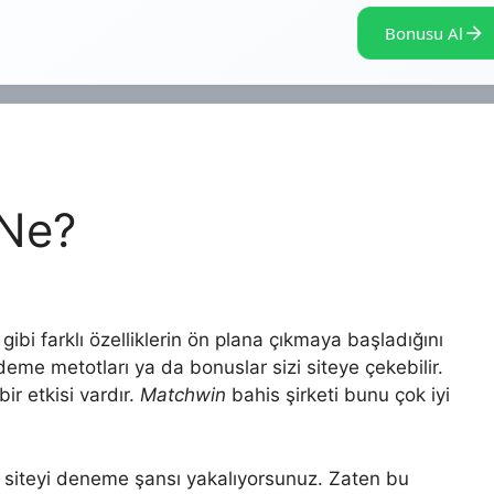
Bonusu Al
 Ne?
gibi farklı özelliklerin ön plana çıkmaya başladığını
deme metotları ya da bonuslar sizi siteye çekebilir.
ir etkisi vardır.
Matchwin
bahis şirketi bunu çok iyi
 siteyi deneme şansı yakalıyorsunuz. Zaten bu