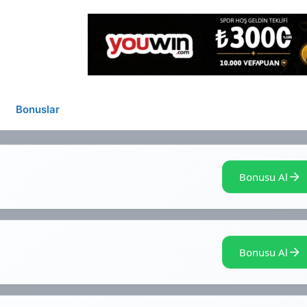
Bonuslar
Bonusu Al
Bonusu Al