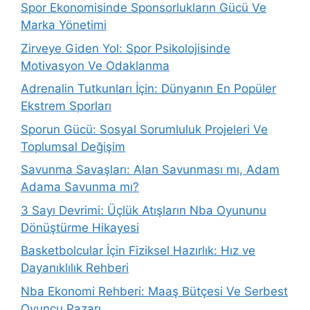
Spor Ekonomisinde Sponsorlukların Gücü Ve
Marka Yönetimi
Zirveye Giden Yol: Spor Psikolojisinde
Motivasyon Ve Odaklanma
Adrenalin Tutkunları İçin: Dünyanın En Popüler
Ekstrem Sporları
Sporun Gücü: Sosyal Sorumluluk Projeleri Ve
Toplumsal Değişim
Savunma Savaşları: Alan Savunması mı, Adam
Adama Savunma mı?
3 Sayı Devrimi: Üçlük Atışların Nba Oyununu
Dönüştürme Hikayesi
Basketbolcular İçin Fiziksel Hazırlık: Hız ve
Dayanıklılık Rehberi
Nba Ekonomi Rehberi: Maaş Bütçesi Ve Serbest
Oyuncu Pazarı