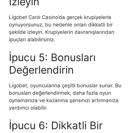
İzleyin
Ligobet Canlı Casino’da gerçek krupiyelerle
oynuyorsunuz, bu nedenle onları dikkatli bir
şekilde izleyin. Krupiyelerin davranışlarından
ipuçları alabilirsiniz.
İpucu 5: Bonusları
Değerlendirin
Ligobet, oyuncularına çeşitli bonuslar sunar. Bu
bonusları değerlendirmek, daha fazla oyun
oynamanıza ve kazanma şansınızı artırmanıza
yardımcı olabilir.
İpucu 6: Dikkatli Bir