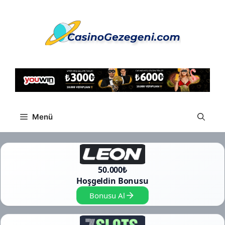
İçeriğe
atla
Menü
50.000₺
Hoşgeldin Bonusu
Bonusu Al