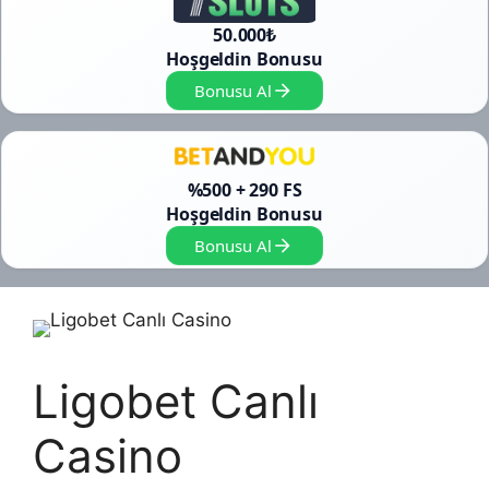
50.000₺
Hoşgeldin Bonusu
Bonusu Al
%500 + 290 FS
Hoşgeldin Bonusu
Bonusu Al
Ligobet Canlı
Casino