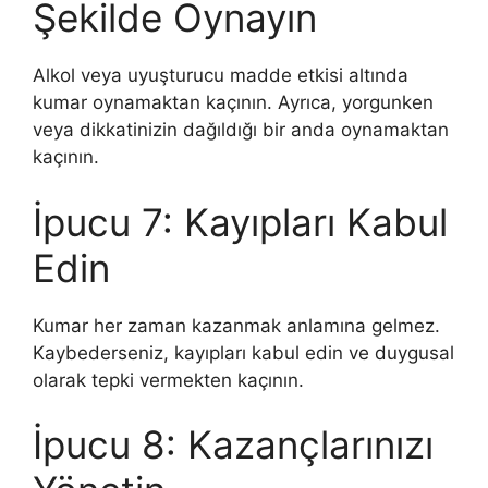
Şekilde Oynayın
Alkol veya uyuşturucu madde etkisi altında
kumar oynamaktan kaçının. Ayrıca, yorgunken
veya dikkatinizin dağıldığı bir anda oynamaktan
kaçının.
İpucu 7: Kayıpları Kabul
Edin
Kumar her zaman kazanmak anlamına gelmez.
Kaybederseniz, kayıpları kabul edin ve duygusal
olarak tepki vermekten kaçının.
İpucu 8: Kazançlarınızı