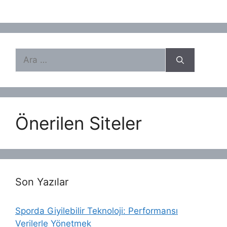
için
ara
Önerilen Siteler
Son Yazılar
Sporda Giyilebilir Teknoloji: Performansı
Verilerle Yönetmek