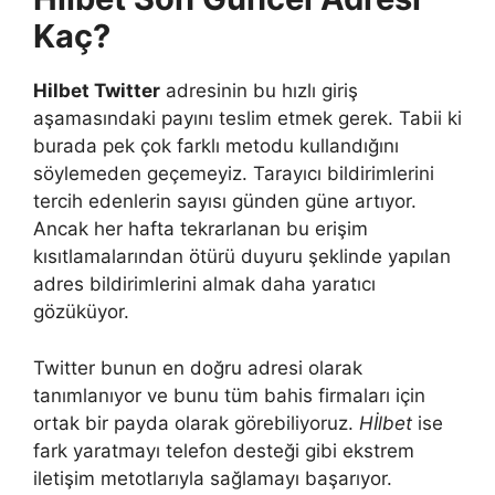
Kaç?
Hilbet Twitter
adresinin bu hızlı giriş
aşamasındaki payını teslim etmek gerek. Tabii ki
burada pek çok farklı metodu kullandığını
söylemeden geçemeyiz. Tarayıcı bildirimlerini
tercih edenlerin sayısı günden güne artıyor.
Ancak her hafta tekrarlanan bu erişim
kısıtlamalarından ötürü duyuru şeklinde yapılan
adres bildirimlerini almak daha yaratıcı
gözüküyor.
Twitter bunun en doğru adresi olarak
tanımlanıyor ve bunu tüm bahis firmaları için
ortak bir payda olarak görebiliyoruz.
Hİlbet
ise
fark yaratmayı telefon desteği gibi ekstrem
iletişim metotlarıyla sağlamayı başarıyor.