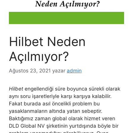
Hilbet Neden
Açılmıyor?
Ağustos 23, 2021
yazar
admin
Hilbet
engellendiği süre boyunca sürekli olarak
aynı soru işaretleriyle karşı karşıya kalabilir.
Fakat burada asıl öncelikli problem bu
yasaklanmaların altında yatan sebeptir.
Baktığımız zaman global olarak hizmet veren
DLD Global NV şirketinin yurtdışında böyle bir