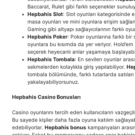
Baccarat, Rulet gibi farklı seçenekler sunuluy
Hepbahis Slot
: Slot oyunları kategorisinde e
masa oyunları ve mini oyunlara erişim sağlan
Gaming gibi altyapı sağlayıcılarının farklı oyun
Hepbahis Poker
: Poker oyunlarına farklı bi
oyunlara bu kısımda da yer veriyor. Hold’em po
seçerek heyecanlı anlar yaşamaya başlayabil
Hepbahis Tombala
: En sevilen oyunlar ara
sekmelerden kolaylıkla giriş yapılabiliyor.
He
tombala bölümünde, farklı tutarlarda satılan
yakalayabiliyorsunuz.
Hepbahis Casino Bonusları
Casino oyunlarını tercih eden kullanıcıların vazgeçi
Bu sayede kişiler daha fazla oyuna katılım sağlaya
edebiliyorlar.
Hepbahis bonus
kampanyaları arasın
çekiyor. Fakat bu promosyonu sadece spor bahisleri