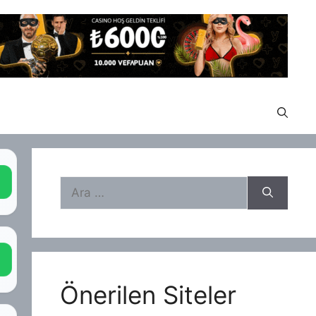
için
ara
Önerilen Siteler