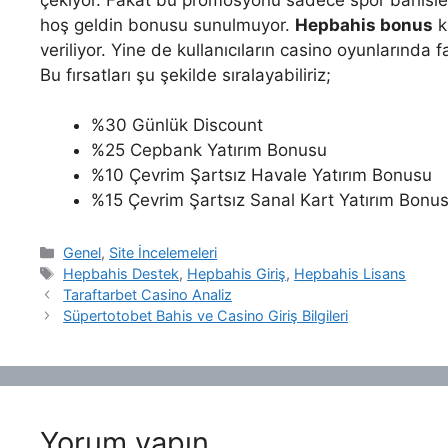
hoş geldin bonusu sunulmuyor.
Hepbahis bonus
k
veriliyor. Yine de kullanıcıların casino oyunlarında
Bu fırsatları şu şekilde sıralayabiliriz;
%30 Günlük Discount
%25 Cepbank Yatırım Bonusu
%10 Çevrim Şartsız Havale Yatırım Bonusu
%15 Çevrim Şartsız Sanal Kart Yatırım Bonu
Kategoriler
Genel
,
Site İncelemeleri
Etiketler
Hepbahis Destek
,
Hepbahis Giriş
,
Hepbahis Lisans
Taraftarbet Casino Analiz
Süpertotobet Bahis ve Casino Giriş Bilgileri
Yorum yapın