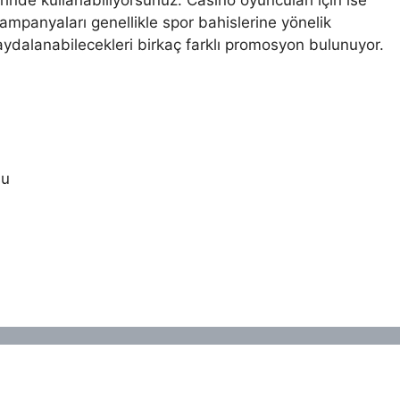
ampanyaları genellikle spor bahislerine yönelik
 faydalanabilecekleri birkaç farklı promosyon bulunuyor.
su