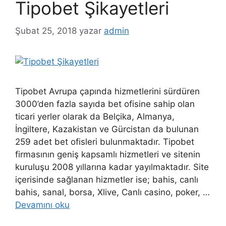
Tipobet Şikayetleri
Şubat 25, 2018
yazar
admin
Tipobet Avrupa çapında hizmetlerini sürdüren
3000’den fazla sayıda bet ofisine sahip olan
ticari yerler olarak da Belçika, Almanya,
İngiltere, Kazakistan ve Gürcistan da bulunan
259 adet bet ofisleri bulunmaktadır. Tipobet
firmasının geniş kapsamlı hizmetleri ve sitenin
kuruluşu 2008 yıllarına kadar yayılmaktadır. Site
içerisinde sağlanan hizmetler ise; bahis, canlı
bahis, sanal, borsa, Xlive, Canlı casino, poker, …
Devamını oku