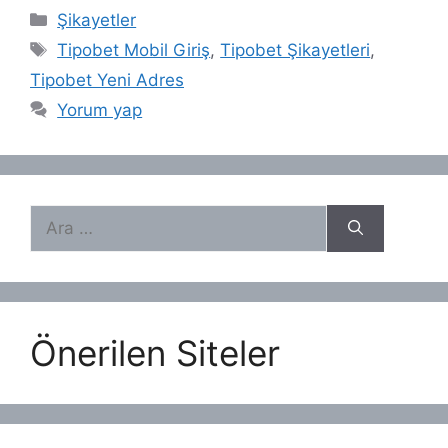
Kategoriler
Şikayetler
Etiketler
Tipobet Mobil Giriş
,
Tipobet Şikayetleri
,
Tipobet Yeni Adres
Yorum yap
için
ara
Önerilen Siteler