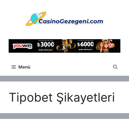
İçeriğe
atla
Menü
Tipobet Şikayetleri