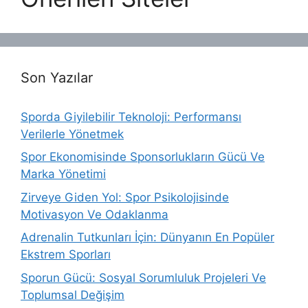
Son Yazılar
Sporda Giyilebilir Teknoloji: Performansı
Verilerle Yönetmek
Spor Ekonomisinde Sponsorlukların Gücü Ve
Marka Yönetimi
Zirveye Giden Yol: Spor Psikolojisinde
Motivasyon Ve Odaklanma
Adrenalin Tutkunları İçin: Dünyanın En Popüler
Ekstrem Sporları
Sporun Gücü: Sosyal Sorumluluk Projeleri Ve
Toplumsal Değişim