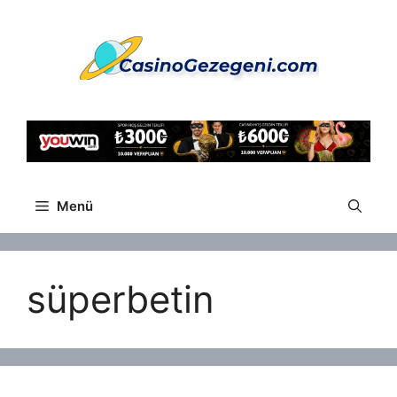
İçeriğe
atla
Menü
süperbetin