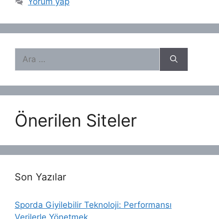
Yorum yap
için
ara
Önerilen Siteler
Son Yazılar
Sporda Giyilebilir Teknoloji: Performansı
Verilerle Yönetmek