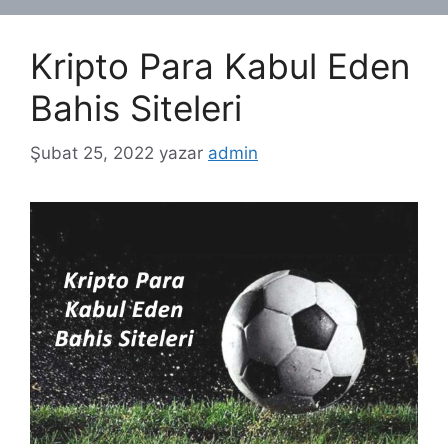
Kripto Para Kabul Eden
Bahis Siteleri
Şubat 25, 2022
yazar
admin