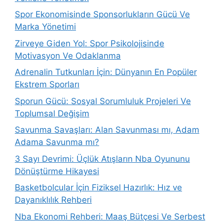
Spor Ekonomisinde Sponsorlukların Gücü Ve
Marka Yönetimi
Zirveye Giden Yol: Spor Psikolojisinde
Motivasyon Ve Odaklanma
Adrenalin Tutkunları İçin: Dünyanın En Popüler
Ekstrem Sporları
Sporun Gücü: Sosyal Sorumluluk Projeleri Ve
Toplumsal Değişim
Savunma Savaşları: Alan Savunması mı, Adam
Adama Savunma mı?
3 Sayı Devrimi: Üçlük Atışların Nba Oyununu
Dönüştürme Hikayesi
Basketbolcular İçin Fiziksel Hazırlık: Hız ve
Dayanıklılık Rehberi
Nba Ekonomi Rehberi: Maaş Bütçesi Ve Serbest