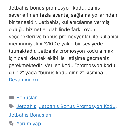
Jetbahis bonus promosyon kodu, bahis
severlerin en fazla avantaj sağlama yollarından
bir tanesidir. Jetbahis, kullanıcılarına vermiş
olduğu hizmetler dahilinde farklı oyun
seçenekleri ve bonus promosyonları ile kullanıcı
memnuniyetini %100’e yakın bir seviyede
tutmaktadır. Jetbahis promosyon kodu almak
için canlı destek ekibi ile iletişime geçmeniz
gerekmektedir. Verilen kodu ‘’promosyon kodu
giriniz’’ yada ‘’bunus kodu giriniz’’ kısmına …
Devamını oku
Kategoriler
Bonuslar
Etiketler
Jetbahis
,
Jetbahis Bonus Promosyon Kodu
,
Jetbahis Bonusları
Yorum yap