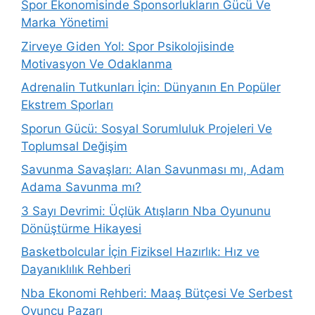
Spor Ekonomisinde Sponsorlukların Gücü Ve
Marka Yönetimi
Zirveye Giden Yol: Spor Psikolojisinde
Motivasyon Ve Odaklanma
Adrenalin Tutkunları İçin: Dünyanın En Popüler
Ekstrem Sporları
Sporun Gücü: Sosyal Sorumluluk Projeleri Ve
Toplumsal Değişim
Savunma Savaşları: Alan Savunması mı, Adam
Adama Savunma mı?
3 Sayı Devrimi: Üçlük Atışların Nba Oyununu
Dönüştürme Hikayesi
Basketbolcular İçin Fiziksel Hazırlık: Hız ve
Dayanıklılık Rehberi
Nba Ekonomi Rehberi: Maaş Bütçesi Ve Serbest
Oyuncu Pazarı