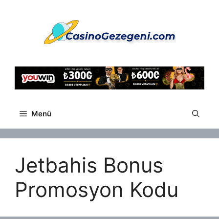
İçeriğe
atla
Menü
Jetbahis Bonus
Promosyon Kodu