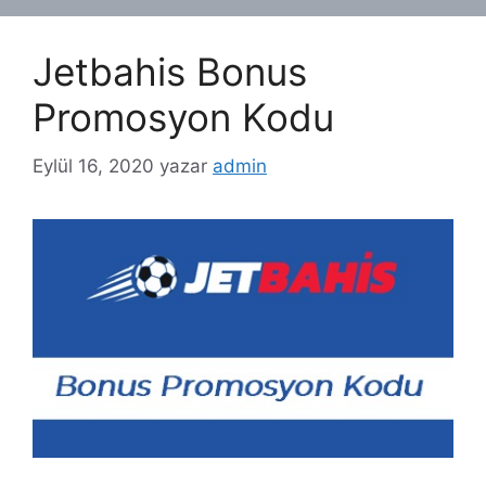
Jetbahis Bonus
Promosyon Kodu
Eylül 16, 2020
yazar
admin