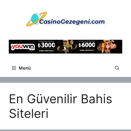
İçeriğe
atla
Menü
En Güvenilir Bahis
Siteleri