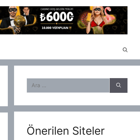
için
ara
Önerilen Siteler