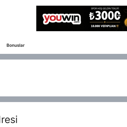
Bonuslar
resi