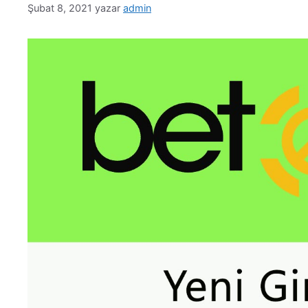
Şubat 8, 2021
yazar
admin