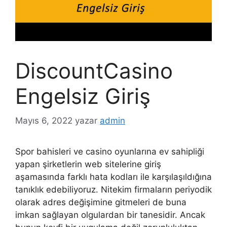
DiscountCasino
Engelsiz Giriş
Mayıs 6, 2022
yazar
admin
Spor bahisleri ve casino oyunlarına ev sahipliği
yapan şirketlerin web sitelerine giriş
aşamasında farklı hata kodları ile karşılaşıldığına
tanıklık edebiliyoruz. Nitekim firmaların periyodik
olarak adres değişimine gitmeleri de buna
imkan sağlayan olgulardan bir tanesidir. Ancak