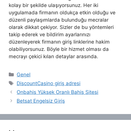
kolay bir şekilde ulaşıyorsunuz. Her iki
uygulamada firmanın oldukça etkin olduğu ve
düzenli paylaşımlarda bulunduğu mecralar
olarak dikkat çekiyor. Sizler de bu yöntemleri
takip ederek ve bildirim ayarlarınızı
düzenleyerek firmanın giriş linklerine hakim
olabiliyorsunuz. Böyle bir hizmet olması da
mecrayı çekici kılan detaylar arasında.
Kategoriler
Genel
Etiketler
DiscountCasino giriş adresi
Onbahis Yüksek Oranlı Bahis Sitesi
Betsat Engelsiz Giriş