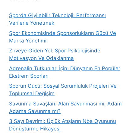
Sporda Giyilebilir Teknoloji: Performansı
Verilerle Yönetmek
Spor Ekonomisinde Sponsorlukların Gücü Ve
Marka Yönetimi
Zirveye Giden Yol: Spor Psikolojisinde
Motivasyon Ve Odaklanma
Adrenalin Tutkunları İçin: Dünyanın En Popüler
Ekstrem Sporları
Sporun Gücü: Sosyal Sorumluluk Projeleri Ve
Toplumsal Değişim
Savunma Savaşları: Alan Savunması mı, Adam
Adama Savunma mı?
3 Sayı Devrimi: Üçlük Atışların Nba Oyununu
Dönüştürme Hikayesi