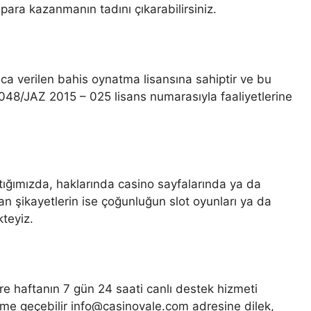
ara kazanmanın tadını çıkarabilirsiniz.
ca verilen bahis oynatma lisansına sahiptir ve bu
. 8048/JAZ 2015 – 025 lisans numarasıyla faaliyetlerine
tığımızda, haklarında casino sayfalarında ya da
n şikayetlerin ise çoğunluğun slot oyunları ya da
teyiz.
ere haftanın 7 gün 24 saati canlı destek hizmeti
ime geçebilir
info@casinovale.com
adresine dilek,