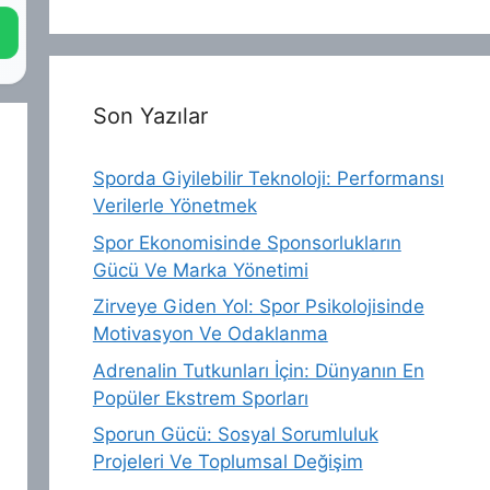
Son Yazılar
Sporda Giyilebilir Teknoloji: Performansı
Verilerle Yönetmek
Spor Ekonomisinde Sponsorlukların
Gücü Ve Marka Yönetimi
Zirveye Giden Yol: Spor Psikolojisinde
Motivasyon Ve Odaklanma
Adrenalin Tutkunları İçin: Dünyanın En
Popüler Ekstrem Sporları
Sporun Gücü: Sosyal Sorumluluk
Projeleri Ve Toplumsal Değişim