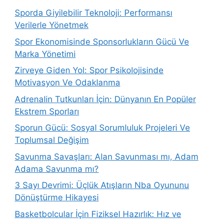
Sporda Giyilebilir Teknoloji: Performansı
Verilerle Yönetmek
Spor Ekonomisinde Sponsorlukların Gücü Ve
Marka Yönetimi
Zirveye Giden Yol: Spor Psikolojisinde
Motivasyon Ve Odaklanma
Adrenalin Tutkunları İçin: Dünyanın En Popüler
Ekstrem Sporları
Sporun Gücü: Sosyal Sorumluluk Projeleri Ve
Toplumsal Değişim
Savunma Savaşları: Alan Savunması mı, Adam
Adama Savunma mı?
3 Sayı Devrimi: Üçlük Atışların Nba Oyununu
Dönüştürme Hikayesi
Basketbolcular İçin Fiziksel Hazırlık: Hız ve