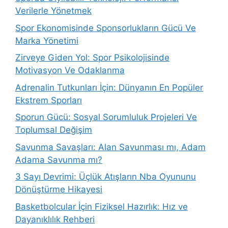
Verilerle Yönetmek
Spor Ekonomisinde Sponsorlukların Gücü Ve
Marka Yönetimi
Zirveye Giden Yol: Spor Psikolojisinde
Motivasyon Ve Odaklanma
Adrenalin Tutkunları İçin: Dünyanın En Popüler
Ekstrem Sporları
Sporun Gücü: Sosyal Sorumluluk Projeleri Ve
Toplumsal Değişim
Savunma Savaşları: Alan Savunması mı, Adam
Adama Savunma mı?
3 Sayı Devrimi: Üçlük Atışların Nba Oyununu
Dönüştürme Hikayesi
Basketbolcular İçin Fiziksel Hazırlık: Hız ve
Dayanıklılık Rehberi