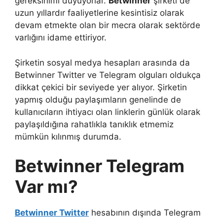
gereksinimi duyuyorlar.
Betwinner
şirketi de
uzun yıllardır faaliyetlerine kesintisiz olarak
devam etmekte olan bir mecra olarak sektörde
varlığını idame ettiriyor.
Şirketin sosyal medya hesapları arasında da
Betwinner Twitter ve Telegram olguları oldukça
dikkat çekici bir seviyede yer alıyor. Şirketin
yapmış olduğu paylaşımların genelinde de
kullanıcıların ihtiyacı olan linklerin günlük olarak
paylaşıldığına rahatlıkla tanıklık etmemiz
mümkün kılınmış durumda.
Betwinner Telegram
Var mı?
Betwinner Twitter
hesabının dışında Telegram