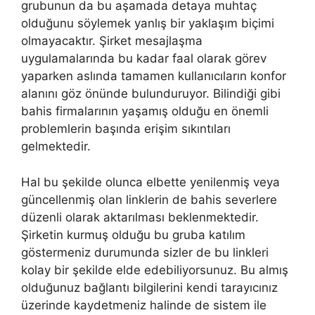
grubunun da bu aşamada detaya muhtaç
olduğunu söylemek yanlış bir yaklaşım biçimi
olmayacaktır. Şirket mesajlaşma
uygulamalarında bu kadar faal olarak görev
yaparken aslında tamamen kullanıcıların konfor
alanını göz önünde bulunduruyor. Bilindiği gibi
bahis firmalarının yaşamış olduğu en önemli
problemlerin başında erişim sıkıntıları
gelmektedir.
Hal bu şekilde olunca elbette yenilenmiş veya
güncellenmiş olan linklerin de bahis severlere
düzenli olarak aktarılması beklenmektedir.
Şirketin kurmuş olduğu bu gruba katılım
göstermeniz durumunda sizler de bu linkleri
kolay bir şekilde elde edebiliyorsunuz. Bu almış
olduğunuz bağlantı bilgilerini kendi tarayıcınız
üzerinde kaydetmeniz halinde de sistem ile