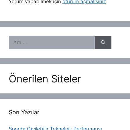
Yorum yapabilmek için
oturum açmalısınız
.
için
ara
Önerilen Siteler
Son Yazılar
Sporda Giyilebilir Teknoloji: Performansı