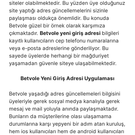
siteler olabilmektedir. Bu yüzden üye olduğunuz
site yaptığı adres güncellemelerini sizinle
paylaşması oldukça önemlidir. Bu konuda
Betvole güzel bir örnek olarak karşımıza
çıkmaktadır.
Betvole yeni giriş adresi
bilgileri
kayıtlı kullanıcıların cep telefonu numaralarına
veya e-posta adreslerine gönderiliyor. Bu
sayede üyelerde herhangi bir mağduriyet
yaşamadan güvenle siteye ulaşabilmektedir.
Betvole Yeni Giriş Adresi Uygulaması
Betvole yaşadığı adres güncellemeleri bilgisini
üyeleriyle gerek sosyal medya kanalıyla gerek
mesaj ve mail yoluyla anında paylaşmaktadır.
Bunların da müşterilerine olası ulaşamama
durumlarına karşı yepyeni bir adım atan kuruluş,
hem ios kullanıcıları hem de android kullanıcıları