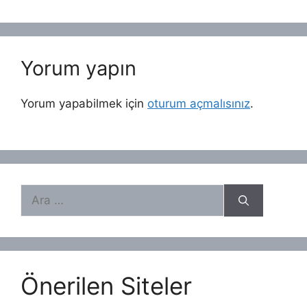
Yorum yapın
Yorum yapabilmek için
oturum açmalısınız
.
için
ara
Önerilen Siteler