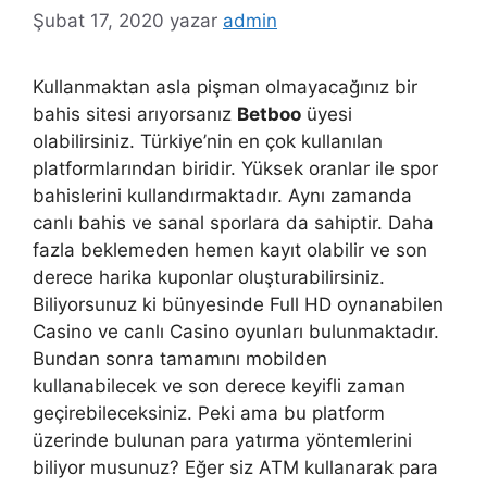
Şubat 17, 2020
yazar
admin
Kullanmaktan asla pişman olmayacağınız bir
bahis sitesi arıyorsanız
Betboo
üyesi
olabilirsiniz. Türkiye’nin en çok kullanılan
platformlarından biridir. Yüksek oranlar ile spor
bahislerini kullandırmaktadır. Aynı zamanda
canlı bahis ve sanal sporlara da sahiptir. Daha
fazla beklemeden hemen kayıt olabilir ve son
derece harika kuponlar oluşturabilirsiniz.
Biliyorsunuz ki bünyesinde Full HD oynanabilen
Casino ve canlı Casino oyunları bulunmaktadır.
Bundan sonra tamamını mobilden
kullanabilecek ve son derece keyifli zaman
geçirebileceksiniz. Peki ama bu platform
üzerinde bulunan para yatırma yöntemlerini
biliyor musunuz? Eğer siz ATM kullanarak para