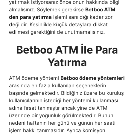
yatırmak istiyorsanız önce onun hakkında bilgi
almalısınız. Söylemek gerekirse
Betboo ATM
den para yatırma
işlemi sanıldığı kadar zor
değildir. Kesinlikle küçük detaylara dikkat
edilmesi gerektiğini de unutmamalısınız.
Betboo ATM İle Para
Yatırma
ATM ödeme yöntemi
Betboo ödeme yöntemleri
arasında en fazla kullanılan seçeneklerin
başında gelmektedir. Bildiğiniz üzere bu kuruluş
kullanıcılarının istediği her yöntemi kullanması
adına fırsat tanımıştır ancak yine de ATM
üzerinde bir yoğunluk görülmektedir. Bunun
nedeni haftanın her günü ve günün her saati
işlem hakkı tanımasıdır. Ayrıca komisyon