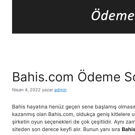
Bahis.com Ödeme S
Nisan 4, 2022
yazar
admin
Bahis hayatına henüz geçen sene başlamış olmasına
kazanmış olan Bahis.com, oldukça geniş kitlelere ul
şirketin oyun seçenekleri de çok çeşitlidir. Aynı 
siteden son derece keyfi alır. Bunun yanı sıra
Bahi