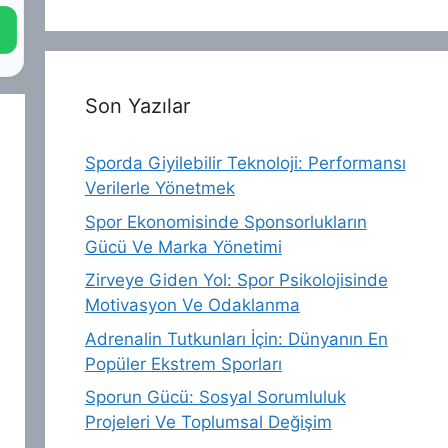
Son Yazılar
Sporda Giyilebilir Teknoloji: Performansı
Verilerle Yönetmek
Spor Ekonomisinde Sponsorlukların
Gücü Ve Marka Yönetimi
Zirveye Giden Yol: Spor Psikolojisinde
Motivasyon Ve Odaklanma
Adrenalin Tutkunları İçin: Dünyanın En
Popüler Ekstrem Sporları
Sporun Gücü: Sosyal Sorumluluk
Projeleri Ve Toplumsal Değişim