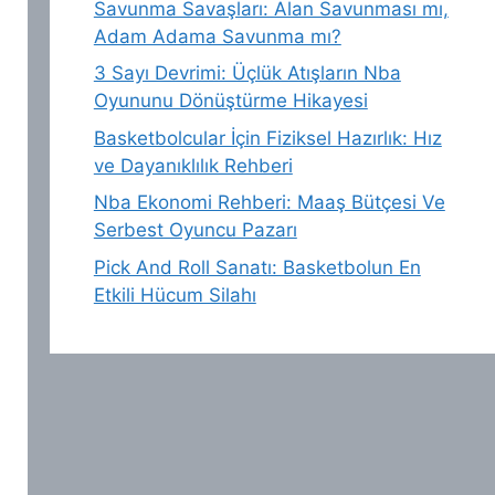
Savunma Savaşları: Alan Savunması mı,
Adam Adama Savunma mı?
3 Sayı Devrimi: Üçlük Atışların Nba
Oyununu Dönüştürme Hikayesi
Basketbolcular İçin Fiziksel Hazırlık: Hız
ve Dayanıklılık Rehberi
Nba Ekonomi Rehberi: Maaş Bütçesi Ve
Serbest Oyuncu Pazarı
Pick And Roll Sanatı: Basketbolun En
Etkili Hücum Silahı