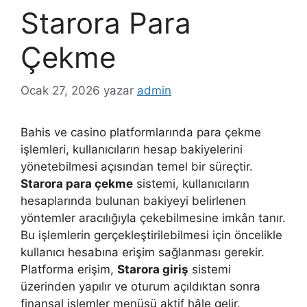
Starora Para
Çekme
Ocak 27, 2026
yazar
admin
Bahis ve casino platformlarında para çekme
işlemleri, kullanıcıların hesap bakiyelerini
yönetebilmesi açısından temel bir süreçtir.
Starora para çekme
sistemi, kullanıcıların
hesaplarında bulunan bakiyeyi belirlenen
yöntemler aracılığıyla çekebilmesine imkân tanır.
Bu işlemlerin gerçekleştirilebilmesi için öncelikle
kullanıcı hesabına erişim sağlanması gerekir.
Platforma erişim,
Starora giriş
sistemi
üzerinden yapılır ve oturum açıldıktan sonra
finansal işlemler menüsü aktif hâle gelir.