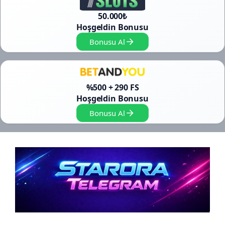
50.000₺
Hoşgeldin Bonusu
Bonusu Al
%500 + 290 FS
Hoşgeldin Bonusu
Bonusu Al