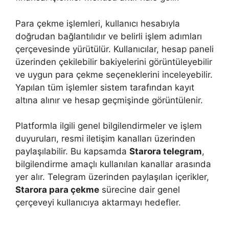
Para çekme işlemleri, kullanıcı hesabıyla
doğrudan bağlantılıdır ve belirli işlem adımları
çerçevesinde yürütülür. Kullanıcılar, hesap paneli
üzerinden çekilebilir bakiyelerini görüntüleyebilir
ve uygun para çekme seçeneklerini inceleyebilir.
Yapılan tüm işlemler sistem tarafından kayıt
altına alınır ve hesap geçmişinde görüntülenir.
Platformla ilgili genel bilgilendirmeler ve işlem
duyuruları, resmi iletişim kanalları üzerinden
paylaşılabilir. Bu kapsamda
Starora telegram
,
bilgilendirme amaçlı kullanılan kanallar arasında
yer alır. Telegram üzerinden paylaşılan içerikler,
Starora para çekme
sürecine dair genel
çerçeveyi kullanıcıya aktarmayı hedefler.