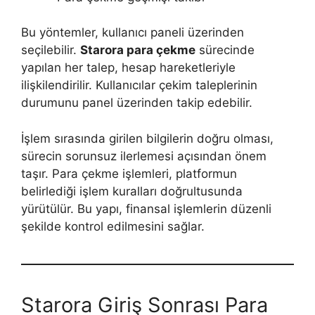
Bu yöntemler, kullanıcı paneli üzerinden
seçilebilir.
Starora para çekme
sürecinde
yapılan her talep, hesap hareketleriyle
ilişkilendirilir. Kullanıcılar çekim taleplerinin
durumunu panel üzerinden takip edebilir.
İşlem sırasında girilen bilgilerin doğru olması,
sürecin sorunsuz ilerlemesi açısından önem
taşır. Para çekme işlemleri, platformun
belirlediği işlem kuralları doğrultusunda
yürütülür. Bu yapı, finansal işlemlerin düzenli
şekilde kontrol edilmesini sağlar.
Starora Giriş Sonrası Para