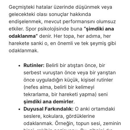
Geçmişteki hatalar üzerinde düşünmek veya
gelecekteki olası sonuçlar hakkında
endişelenmek, mevcut performansını olumsuz
etkiler. Spor psikolojisinde buna
“şimdiki ana
odaklanma”
denir. Her topa, her adıma, her
harekete sanki o, en önemli ve tek şeymiş gibi
odaklanmak.
Rutinler:
Belirli bir atıştan önce, bir
serbest vuruştan önce veya bir yarıştan
önce uyguladığın küçük, kişisel rutinler
(nefes alma, belirli bir kelimeyi
tekrarlama, bir hareketi yapma) seni
şimdiki ana demirler
.
Duyusal Farkındalık:
O anki ortamdaki
seslere, kokulara, gördüklerine
odaklanmak. Örneğin, topun sesi, zeminin