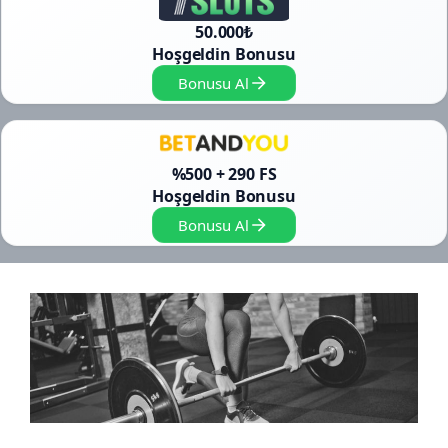
50.000₺
Hoşgeldin Bonusu
Bonusu Al
%500 + 290 FS
Hoşgeldin Bonusu
Bonusu Al