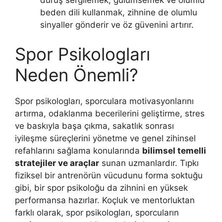
beden dili kullanmak, zihnine de olumlu
sinyaller gönderir ve öz güvenini artırır.
Spor Psikologları
Neden Önemli?
Spor psikologları, sporculara motivasyonlarını
artırma, odaklanma becerilerini geliştirme, stres
ve baskıyla başa çıkma, sakatlık sonrası
iyileşme süreçlerini yönetme ve genel zihinsel
refahlarını sağlama konularında
bilimsel temelli
stratejiler ve araçlar
sunan uzmanlardır. Tıpkı
fiziksel bir antrenörün vücudunu forma soktuğu
gibi, bir spor psikoloğu da zihnini en yüksek
performansa hazırlar. Koçluk ve mentorluktan
farklı olarak, spor psikologları, sporcuların