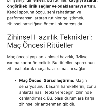
bir şarkıyı dinlemesi. Bu rutinler,
kaygıyı azaltır,
öngörülebilirlik sağlar ve odaklanmayı artırır.
Kendi sporuna özgü, seni rahatlatan ve
performansını artıran rutinler geliştirmek,
zihinsel hazırlığının önemli bir parçasıdır.
Zihinsel Hazırlık Teknikleri:
Maç Öncesi Ritüeller
Maç öncesi yapılan zihinsel hazırlık, fiziksel
ısınma kadar önemlidir. Bu ritüeller, sporcunun
zihinsel olarak maça hazır olmasını sağlar.
Maç Öncesi Görselleştirme:
Maçın
senaryosunu, başarılı hareketlerini, zorlu
anlarda nasıl tepki vereceğini zihninde
canlandırmak. Bu, olası durumlara karşı
zihinsel bir antrenman gibidir.