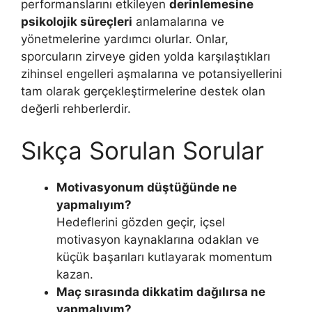
performanslarını etkileyen
derinlemesine
psikolojik süreçleri
anlamalarına ve
yönetmelerine yardımcı olurlar. Onlar,
sporcuların zirveye giden yolda karşılaştıkları
zihinsel engelleri aşmalarına ve potansiyellerini
tam olarak gerçekleştirmelerine destek olan
değerli rehberlerdir.
Sıkça Sorulan Sorular
Motivasyonum düştüğünde ne
yapmalıyım?
Hedeflerini gözden geçir, içsel
motivasyon kaynaklarına odaklan ve
küçük başarıları kutlayarak momentum
kazan.
Maç sırasında dikkatim dağılırsa ne
yapmalıyım?