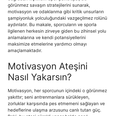
görünmez savaşın stratejilerini sunarak,
motivasyon ve odaklanma gibi kritik unsurların
şampiyonluk yolculuğundaki vazgeçilmez rolünü
aydınlatır. Bu makale, sporcuların ve sporla
ilgilenen herkesin zirveye giden bu zihinsel yolu
anlamalarına ve kendi potansiyellerini
maksimize etmelerine yardımcı olmayı
amaçlamaktadır.
Motivasyon Ateşini
Nasıl Yakarsın?
Motivasyon, her sporcunun içindeki o görünmez
yakıttır; seni antrenmanlara sürükleyen,
zorluklar karşısında pes etmemeni sağlayan ve
hedeflerine ulaşma arzusunu canlı tutan güç.