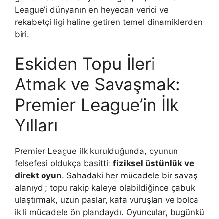
League’i dünyanın en heyecan verici ve
rekabetçi ligi haline getiren temel dinamiklerden
biri.
Eskiden Topu İleri
Atmak ve Savaşmak:
Premier League’in İlk
Yılları
Premier League ilk kurulduğunda, oyunun
felsefesi oldukça basitti:
fiziksel üstünlük ve
direkt oyun
. Sahadaki her mücadele bir savaş
alanıydı; topu rakip kaleye olabildiğince çabuk
ulaştırmak, uzun paslar, kafa vuruşları ve bolca
ikili mücadele ön plandaydı. Oyuncular, bugünkü