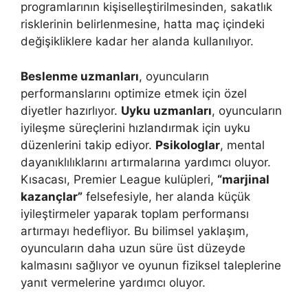
programlarının kişiselleştirilmesinden, sakatlık
risklerinin belirlenmesine, hatta maç içindeki
değişikliklere kadar her alanda kullanılıyor.
Beslenme uzmanları
, oyuncuların
performanslarını optimize etmek için özel
diyetler hazırlıyor.
Uyku uzmanları
, oyuncuların
iyileşme süreçlerini hızlandırmak için uyku
düzenlerini takip ediyor.
Psikologlar
, mental
dayanıklılıklarını artırmalarına yardımcı oluyor.
Kısacası, Premier League kulüpleri,
“marjinal
kazançlar”
felsefesiyle, her alanda küçük
iyileştirmeler yaparak toplam performansı
artırmayı hedefliyor. Bu bilimsel yaklaşım,
oyuncuların daha uzun süre üst düzeyde
kalmasını sağlıyor ve oyunun fiziksel taleplerine
yanıt vermelerine yardımcı oluyor.