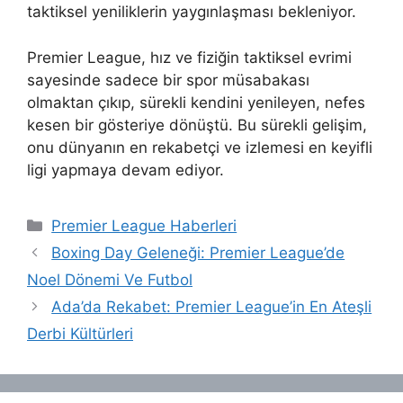
taktiksel yeniliklerin yaygınlaşması bekleniyor.
Premier League, hız ve fiziğin taktiksel evrimi
sayesinde sadece bir spor müsabakası
olmaktan çıkıp, sürekli kendini yenileyen, nefes
kesen bir gösteriye dönüştü. Bu sürekli gelişim,
onu dünyanın en rekabetçi ve izlemesi en keyifli
ligi yapmaya devam ediyor.
Kategoriler
Premier League Haberleri
Boxing Day Geleneği: Premier League’de
Noel Dönemi Ve Futbol
Ada’da Rekabet: Premier League’in En Ateşli
Derbi Kültürleri