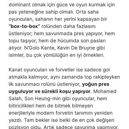
dominant olmak için güce ve oyun kurmak için
pas yeteneğine sahip olmalı. Orta saha
oyuncuları, sahanın her yerini kapsayan bir
“box-to-box”
rolünden daha fazlasını
üstleniyor; hem savunmada pres yapıyor, hem
topu taşıyor, hem de hücumda son pasları
atıyor. N’Golo Kante, Kevin De Bruyne gibi
isimler, bu çok yönlülüğün en iyi örnekleri.
Kanat oyuncuları ve forvetler ise sadece gol
atmakla kalmıyor, aynı zamanda top rakipteyken
ilk savunmacı rolünü üstleniyor,
yoğun pres
uyguluyor ve sürekli koşu yapıyor
. Mohamed
Salah, Son Heung-min gibi oyuncular, hem
bitiricilikleri hem de bitmek bilmeyen
enerjileriyle modern forvetin tanımını yeniden
yazdı. Tam bekler ise belki de en çok değişen
pozisyon oldu. Artık sadece savunma yapmıyor,