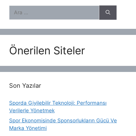
için
ara
Önerilen Siteler
Son Yazılar
Sporda Giyilebilir Teknoloji: Performansı
Verilerle Yönetmek
Spor Ekonomisinde Sponsorlukların Gücü Ve
Marka Yönetimi