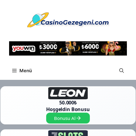
İçeriğe
atla
Menü
50.000₺
Hoşgeldin Bonusu
Bonusu Al