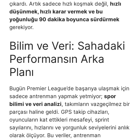
çıkardı. Artık sadece hızlı koşmak değil,
hızlı
düşünmek, hızlı karar vermek ve bu
yoğunluğu 90 dakika boyunca sürdürmek
gerekiyor.
Bilim ve Veri: Sahadaki
Performansın Arka
Planı
Bugün Premier League’de başarıya ulaşmak için
sadece antrenman yapmak yetmiyor;
spor
bilimi ve veri analizi
, takımların vazgeçilmez bir
parçası haline geldi. GPS takip cihazları,
oyuncuların kat ettikleri mesafeyi, sprint
sayılarını, hızlarını ve yorgunluk seviyelerini anlık
olarak ölçüyor. Bu veriler, antrenman