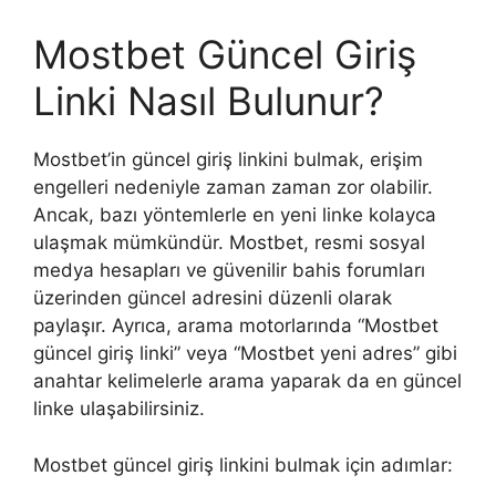
Mostbet Güncel Giriş
Linki Nasıl Bulunur?
Mostbet’in güncel giriş linkini bulmak, erişim
engelleri nedeniyle zaman zaman zor olabilir.
Ancak, bazı yöntemlerle en yeni linke kolayca
ulaşmak mümkündür. Mostbet, resmi sosyal
medya hesapları ve güvenilir bahis forumları
üzerinden güncel adresini düzenli olarak
paylaşır. Ayrıca, arama motorlarında “Mostbet
güncel giriş linki” veya “Mostbet yeni adres” gibi
anahtar kelimelerle arama yaparak da en güncel
linke ulaşabilirsiniz.
Mostbet güncel giriş linkini bulmak için adımlar: