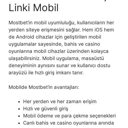
Linki Mobil
Mostbet’in mobil uyumluluğu, kullanıcıların her
yerden siteye erişmesini sağlar. Hem iOS hem
de Android cihazlar için geliştirilen mobil
uygulamalar sayesinde, bahis ve casino
oyunlarına mobil cihazlar üzerinden kolayca
ulaşabilirsiniz. Mobil uygulama, masaüstü
deneyiminin aynısını sunar ve kullanıcı dostu
arayüzü ile hızlı giriş imkanı tanır.
Mobilde Mostbet’in avantajları:
Her yerden ve her zaman erişim
Hızlı ve güvenli giriş
Mobil ödeme ve para çekme seçenekleri
Canlı bahis ve casino oyunlarına anında