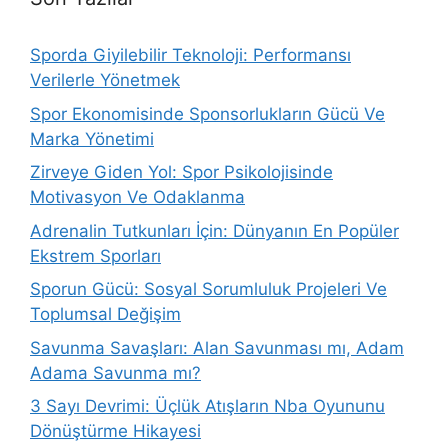
Sporda Giyilebilir Teknoloji: Performansı
Verilerle Yönetmek
Spor Ekonomisinde Sponsorlukların Gücü Ve
Marka Yönetimi
Zirveye Giden Yol: Spor Psikolojisinde
Motivasyon Ve Odaklanma
Adrenalin Tutkunları İçin: Dünyanın En Popüler
Ekstrem Sporları
Sporun Gücü: Sosyal Sorumluluk Projeleri Ve
Toplumsal Değişim
Savunma Savaşları: Alan Savunması mı, Adam
Adama Savunma mı?
3 Sayı Devrimi: Üçlük Atışların Nba Oyununu
Dönüştürme Hikayesi