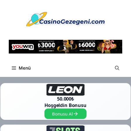
İçeriğe
atla
Menü
50.000₺
Hoşgeldin Bonusu
Bonusu Al