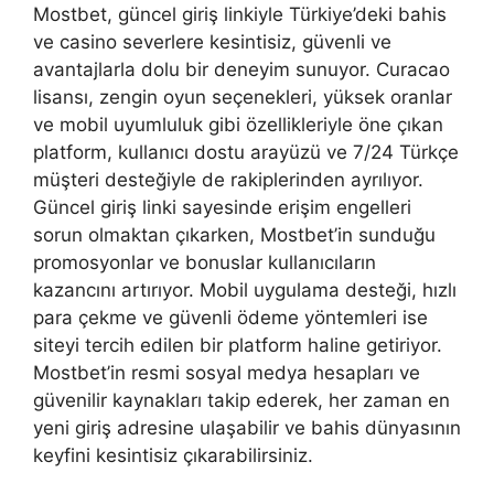
Mostbet, güncel giriş linkiyle Türkiye’deki bahis
ve casino severlere kesintisiz, güvenli ve
avantajlarla dolu bir deneyim sunuyor. Curacao
lisansı, zengin oyun seçenekleri, yüksek oranlar
ve mobil uyumluluk gibi özellikleriyle öne çıkan
platform, kullanıcı dostu arayüzü ve 7/24 Türkçe
müşteri desteğiyle de rakiplerinden ayrılıyor.
Güncel giriş linki sayesinde erişim engelleri
sorun olmaktan çıkarken, Mostbet’in sunduğu
promosyonlar ve bonuslar kullanıcıların
kazancını artırıyor. Mobil uygulama desteği, hızlı
para çekme ve güvenli ödeme yöntemleri ise
siteyi tercih edilen bir platform haline getiriyor.
Mostbet’in resmi sosyal medya hesapları ve
güvenilir kaynakları takip ederek, her zaman en
yeni giriş adresine ulaşabilir ve bahis dünyasının
keyfini kesintisiz çıkarabilirsiniz.