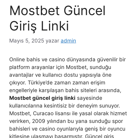
Mostbet Güncel
Giriş Linki
Mayıs 5, 2025
yazar
admin
Online bahis ve casino dünyasında güvenilir bir
platform arayanlar için Mostbet, sunduğu
avantajlar ve kullanıcı dostu yapısıyla öne
çıkıyor. Türkiye’de zaman zaman erişim
engelleriyle karşılaşan bahis siteleri arasında,
Mostbet güncel giriş linki
sayesinde
kullanıcılarına kesintisiz bir deneyim sunuyor.
Mostbet, Curacao lisansı ile yasal olarak hizmet
verirken, 2009 yılından bu yana sunduğu spor
bahisleri ve casino oyunlarıyla geniş bir oyuncu
kitlesine ulaşmayı başarmıştır. Güncel giriş