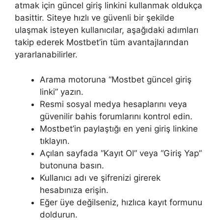
atmak için güncel giriş linkini kullanmak oldukça
basittir. Siteye hızlı ve güvenli bir şekilde
ulaşmak isteyen kullanıcılar, aşağıdaki adımları
takip ederek Mostbet’in tüm avantajlarından
yararlanabilirler.
Arama motoruna “Mostbet güncel giriş
linki” yazın.
Resmi sosyal medya hesaplarını veya
güvenilir bahis forumlarını kontrol edin.
Mostbet’in paylaştığı en yeni giriş linkine
tıklayın.
Açılan sayfada “Kayıt Ol” veya “Giriş Yap”
butonuna basın.
Kullanıcı adı ve şifrenizi girerek
hesabınıza erişin.
Eğer üye değilseniz, hızlıca kayıt formunu
doldurun.