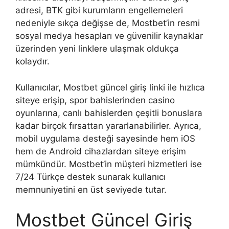
adresi, BTK gibi kurumların engellemeleri
nedeniyle sıkça değişse de, Mostbet’in resmi
sosyal medya hesapları ve güvenilir kaynaklar
üzerinden yeni linklere ulaşmak oldukça
kolaydır.
Kullanıcılar, Mostbet güncel giriş linki ile hızlıca
siteye erişip, spor bahislerinden casino
oyunlarına, canlı bahislerden çeşitli bonuslara
kadar birçok fırsattan yararlanabilirler. Ayrıca,
mobil uygulama desteği sayesinde hem iOS
hem de Android cihazlardan siteye erişim
mümkündür. Mostbet’in müşteri hizmetleri ise
7/24 Türkçe destek sunarak kullanıcı
memnuniyetini en üst seviyede tutar.
Mostbet Güncel Giriş