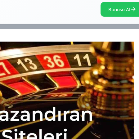
Bonusu Al