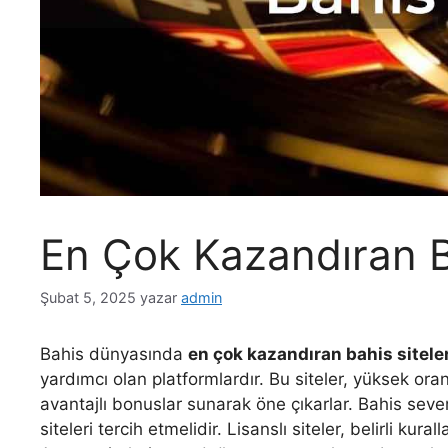
En Çok Kazandıran Ba
Şubat 5, 2025
yazar
admin
Bahis dünyasında
en çok kazandıran bahis siteler
yardımcı olan platformlardır. Bu siteler, yüksek ora
avantajlı bonuslar sunarak öne çıkarlar. Bahis severl
siteleri tercih etmelidir. Lisanslı siteler, belirli kur