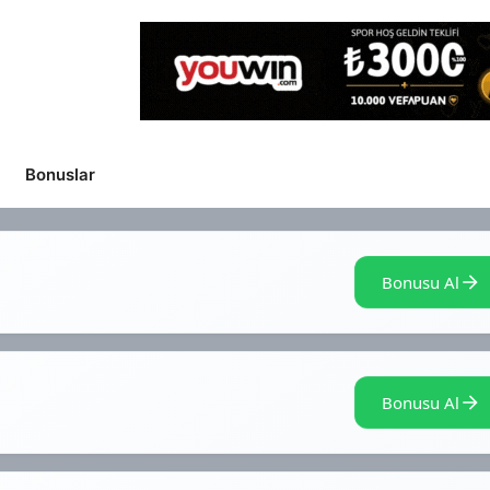
Bonuslar
Bonusu Al
Bonusu Al