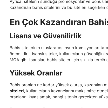
Ayrıca, sitelerin sunduğu promosyonlar ve bonuslar 
kazandıran bahis sitelerini ve bu siteleri seçerken 
En Çok Kazandıran Bahis 
Lisans ve Güvenilirlik
Bahis sitelerinin uluslararası oyun komisyonları tar
önemlidir. Lisanslı siteler, kullanıcıların güvenliğin
MGA gibi lisanslar, bahis siteleri için sıklıkla tercih e
Yüksek Oranlar
Bahis oranları ne kadar yüksek olursa, kazanılan mi
siteleri
, kullanıcıların kazançlarını maksimize etmel
oranlarını kıyaslamak, hangi sitenin gerçekten yük