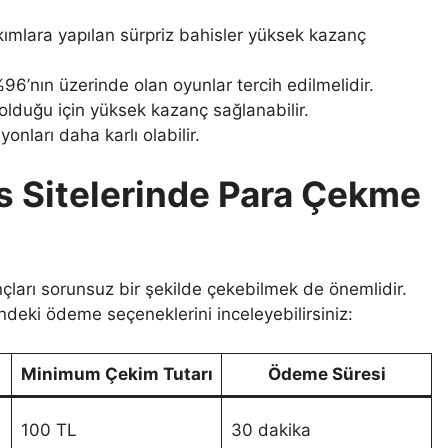
akımlara yapılan sürpriz bahisler yüksek kazanç
%96’nın üzerinde olan oyunlar tercih edilmelidir.
 olduğu için yüksek kazanç sağlanabilir.
yonları daha karlı olabilir.
s Sitelerinde Para Çekme
ları sorunsuz bir şekilde çekebilmek de önemlidir.
ndeki ödeme seçeneklerini inceleyebilirsiniz:
Minimum Çekim Tutarı
Ödeme Süresi
100 TL
30 dakika