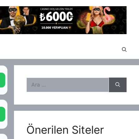
için
ara
Önerilen Siteler