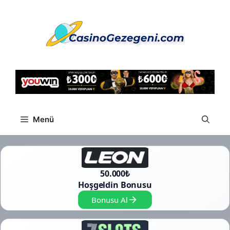
İçeriğe
atla
Menü
50.000₺
Hoşgeldin Bonusu
Bonusu Al