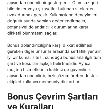
açısından önemli bir göstergedir. Olumsuz geri
bildirimler veya şikayetler bulunan sitelerden
uzak durmak gerekir. Kullanıcıların deneyimleri
doğrultusunda yapılan değerlendirmeler,
potansiyel dolandırıcılık durumlarına karşı
dikkatli olunmasını sağlar.
Bonus dolandırıcılığına karşı dikkat edilmesi
gereken diğer unsurlar arasında şeffaflık yer alır.
İyi bir kumar sitesi, sunduğu bonuslarla ilgili tüm
şart ve koşulları açıkça belirtmelidir. Ayrıca
müşteri hizmetlerinin kalitesi de güvenilirlik
açısından önemlidir; hızlı çözüm üreten destek
ekipleri kullanıcı memnuniyetini artırır.
Bonus Çevrim Şartları
ve Kuralları