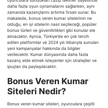
oyunculara sundukları cazip teklifler sayesinde
daha fazla oyun oynamalarını sağlarken, aynı
zamanda kazançlarını artırma fırsatı sunar. Bu
makalede, bonus veren kumar sitelerinin ne
olduğu, en iyi sitelerin nasıl seçileceği, popüler
bonus türleri ve güvenilirlikleri gibi konular ele
alınacaktır. Ayrıca, Türkiye’de en çok tercih
edilen platformlar ve 2024 yılı itibarıyla sunulan
yeni kampanyalar hakkında da bilgiler
verilecektir. Kumar dünyasında daha fazla
kazanç elde etmek isteyenler için stratejiler ve
ipuçları da paylaşılacaktır.
Bonus Veren Kumar
Siteleri Nedir?
Bonus veren kumar siteleri, oyunculara çeşitli