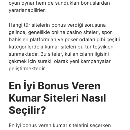
oyun oynar hem de sundukları bonuslardan
yararlanabilirler.
Hangi tür sitelerin bonus verdiği sorusuna
gelince, genellikle online casino siteleri, spor
bahisleri platformları ve poker odaları gibi çeşitli
kategorilerdeki kumar siteleri bu tür teşvikleri
sunmaktadır. Bu siteler, kullanıcıların ilgisini
çekmek için sürekli olarak yeni kampanyalar
geliştirmektedir.
En İyi Bonus Veren
Kumar Siteleri Nasıl
Seçilir?
En iyi bonus veren kumar sitelerini seçerken