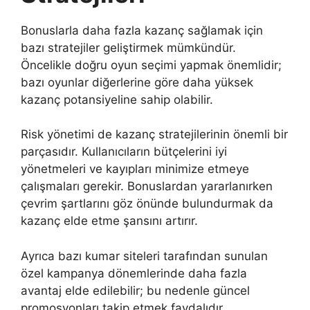
Bonuslarla daha fazla kazanç sağlamak için
bazı stratejiler geliştirmek mümkündür.
Öncelikle doğru oyun seçimi yapmak önemlidir;
bazı oyunlar diğerlerine göre daha yüksek
kazanç potansiyeline sahip olabilir.
Risk yönetimi de kazanç stratejilerinin önemli bir
parçasıdır. Kullanıcıların bütçelerini iyi
yönetmeleri ve kayıpları minimize etmeye
çalışmaları gerekir. Bonuslardan yararlanırken
çevrim şartlarını göz önünde bulundurmak da
kazanç elde etme şansını artırır.
Ayrıca bazı kumar siteleri tarafından sunulan
özel kampanya dönemlerinde daha fazla
avantaj elde edilebilir; bu nedenle güncel
promosyonları takip etmek faydalıdır.