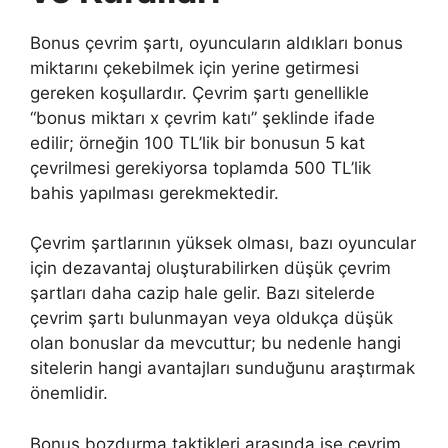
Bonus çevrim şartı, oyuncuların aldıkları bonus
miktarını çekebilmek için yerine getirmesi
gereken koşullardır. Çevrim şartı genellikle
“bonus miktarı x çevrim katı” şeklinde ifade
edilir; örneğin 100 TL’lik bir bonusun 5 kat
çevrilmesi gerekiyorsa toplamda 500 TL’lik
bahis yapılması gerekmektedir.
Çevrim şartlarının yüksek olması, bazı oyuncular
için dezavantaj oluşturabilirken düşük çevrim
şartları daha cazip hale gelir. Bazı sitelerde
çevrim şartı bulunmayan veya oldukça düşük
olan bonuslar da mevcuttur; bu nedenle hangi
sitelerin hangi avantajları sunduğunu araştırmak
önemlidir.
Bonus bozdurma taktikleri arasında ise çevrim