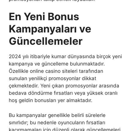
En Yeni Bonus
Kampanyaları ve
Güncellemeler
2024 yılı itibariyle kumar dünyasında birçok yeni
kampanya ve güncelleme bulunmaktadır.
Özellikle online casino siteleri tarafından
sunulan yenilikçi promosyonlar dikkat
çekmektedir. Yeni çıkan promosyonlar arasında
bedava döndürme fırsatları veya yüksek oranlı
hoş geldin bonusları yer almaktadır.
Bu kampanyalar genellikle belirli sürelerle
sınırlıdır; bu nedenle oyuncuların fırsatları
kaçırmamaları için düzenli olarak güncellemeleri