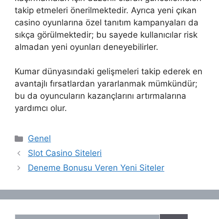
takip etmeleri önerilmektedir. Ayrıca yeni çıkan
casino oyunlarına özel tanıtım kampanyaları da
sıkça görülmektedir; bu sayede kullanıcılar risk
almadan yeni oyunları deneyebilirler.
Kumar dünyasındaki gelişmeleri takip ederek en
avantajlı fırsatlardan yararlanmak mümkündür;
bu da oyuncuların kazançlarını artırmalarına
yardımcı olur.
Kategoriler
Genel
Slot Casino Siteleri
Deneme Bonusu Veren Yeni Siteler