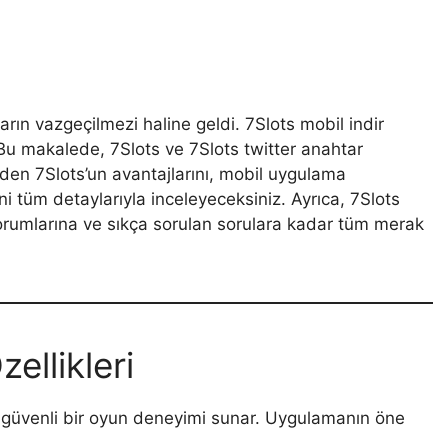
rın vazgeçilmezi haline geldi. 7Slots mobil indir
Bu makalede, 7Slots ve 7Slots twitter anahtar
nden 7Slots’un avantajlarını, mobil uygulama
ni tüm detaylarıyla inceleyeceksiniz. Ayrıca, 7Slots
ı yorumlarına ve sıkça sorulan sorulara kadar tüm merak
ellikleri
e güvenli bir oyun deneyimi sunar. Uygulamanın öne