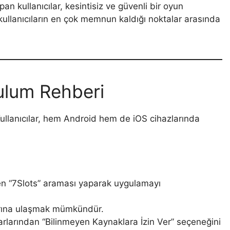
pan kullanıcılar, kesintisiz ve güvenli bir oyun
ullanıcıların en çok memnun kaldığı noktalar arasında
rulum Rehberi
 Kullanıcılar, hem Android hem de iOS cihazlarında
en “7Slots” araması yaparak uygulamayı
arına ulaşmak mümkündür.
arlarından “Bilinmeyen Kaynaklara İzin Ver” seçeneğini