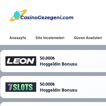
İçeriğe
atla
Anasayfa
Site İncelemeleri
Güven Analizleri
50.000₺
Hoşgeldin Bonusu
50.000₺
Hoşgeldin Bonusu