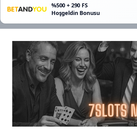
%500 + 290 FS
Hoşgeldin Bonusu