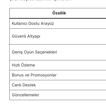
Özellik
Kullanıcı Dostu Arayüz
Güvenli Altyapı
Geniş Oyun Seçenekleri
Hızlı Ödeme
Bonus ve Promosyonlar
Canlı Destek
Güncellemeler