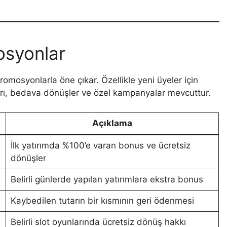
osyonlar
romosyonlarla öne çıkar. Özellikle yeni üyeler için
arı, bedava dönüşler ve özel kampanyalar mevcuttur.
Açıklama
İlk yatırımda %100’e varan bonus ve ücretsiz
dönüşler
Belirli günlerde yapılan yatırımlara ekstra bonus
Kaybedilen tutarın bir kısmının geri ödenmesi
Belirli slot oyunlarında ücretsiz dönüş hakkı