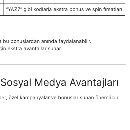
“YAZ7” gibi kodlarla ekstra bonus ve spin fırsatları
kte bu bonuslardan anında faydalanabilir.
çin ekstra avantajlar sunar.
 Sosyal Medya Avantajları
erler, özel kampanyalar ve bonuslar sunan önemli bir