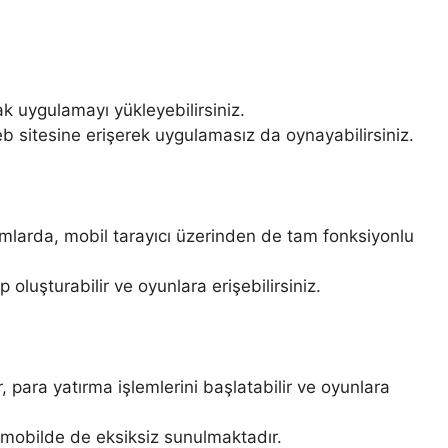
k uygulamayı yükleyebilirsiniz.
eb sitesine erişerek uygulamasız da oynayabilirsiniz.
umlarda, mobil tarayıcı üzerinden de tam fonksiyonlu
 oluşturabilir ve oyunlara erişebilirsiniz.
, para yatırma işlemlerini başlatabilir ve oyunlara
mobilde de eksiksiz sunulmaktadır.